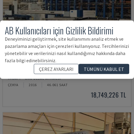
AB Kullanıcıları için Gizlilik Bildirimi
Deneyiminizi geliştirmek, site kullanımını analiz etmek ve
pazarlama amaçları için çerezleri kullanıyoruz. Tercihlerinizi
yönetebilir ve verilerinizi nasıl kullandığımız hakkında daha
fazla bilgi edinebilirsiniz.
ÇEREZ AYARLARI
TÜMÜNÜ KABUL ET
TRUPUNCH 5000 S12 + TRUSTORE 3030
TRUMPF - CNC DELME MAKINESI
ÇEKYA
2016
46.061 SAAT
18,749,226 TL