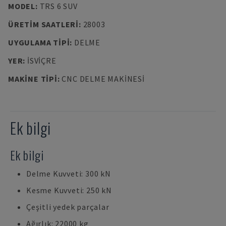
MODEL
:
TRS 6 SUV
ÜRETIM SAATLERI
:
28003
UYGULAMA TIPI
:
DELME
YER
:
İSVIÇRE
MAKINE TIPI
:
CNC DELME MAKINESI
Ek bilgi
Ek bilgi
Delme Kuvveti: 300 kN
Kesme Kuvveti: 250 kN
Çeşitli yedek parçalar
Ağırlık: 22000 kg