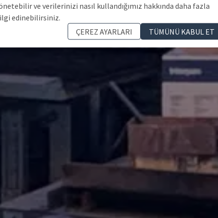
önetebilir ve verilerinizi nasıl kullandığımız hakkında daha fazla
ilgi edinebilirsiniz.
ÇEREZ AYARLARI
TÜMÜNÜ KABUL ET