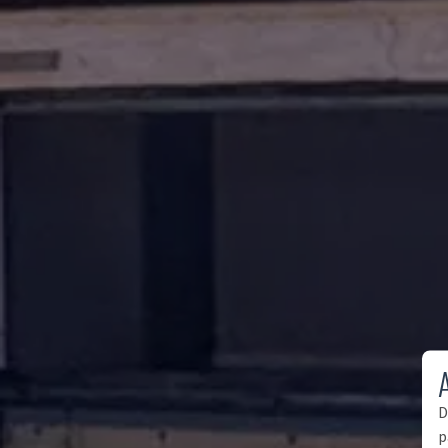
A
D
p