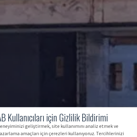
B Kullanıcıları için Gizlilik Bildirimi
eneyiminizi geliştirmek, site kullanımını analiz etmek ve
azarlama amaçları için çerezleri kullanıyoruz. Tercihlerinizi