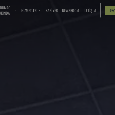
NDUMAC
HIZMETLER
KARIYER
NEWSROOM
İLETIŞIM
SA
KKINDA