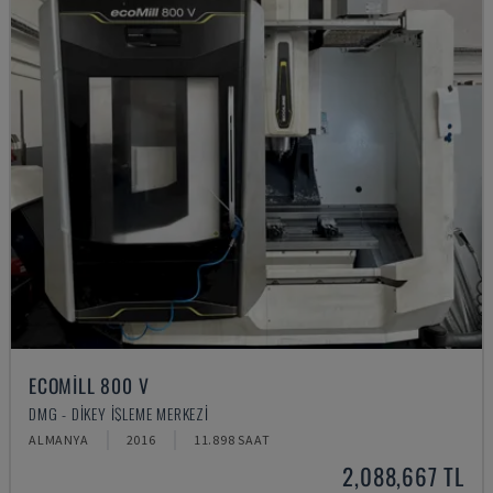
ECOMILL 800 V
DMG - DIKEY İŞLEME MERKEZI
ALMANYA
2016
11.898 SAAT
2,088,667 TL