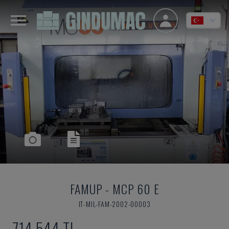
FAMUP
-
MCP 60 E
IT-MIL-FAM-2002-00003
714,544 TL