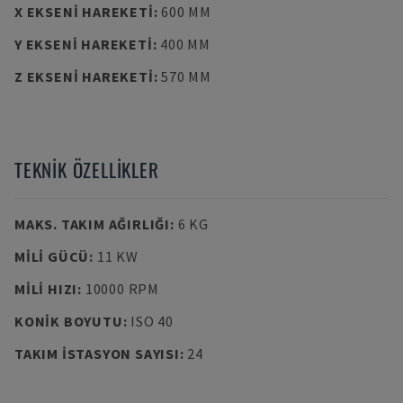
X EKSENI HAREKETI
:
600 MM
Y EKSENI HAREKETI
:
400 MM
Z EKSENI HAREKETI
:
570 MM
TEKNIK ÖZELLIKLER
MAKS. TAKIM AĞIRLIĞI
:
6 KG
MILI GÜCÜ
:
11 KW
MILI HIZI
:
10000 RPM
KONIK BOYUTU
:
ISO 40
TAKIM ISTASYON SAYISI
:
24