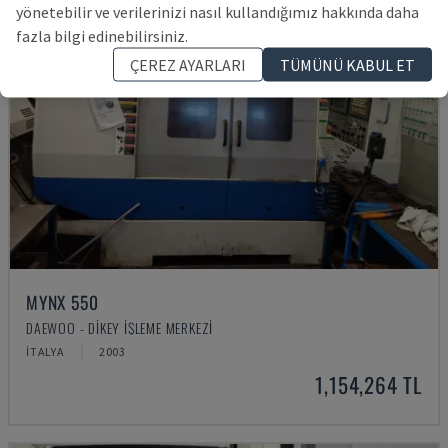
yönetebilir ve verilerinizi nasıl kullandığımız hakkında daha
fazla bilgi edinebilirsiniz.
ÇEREZ AYARLARI
TÜMÜNÜ KABUL ET
MYNX 550
DAEWOO - DIKEY İŞLEME MERKEZI
İTALYA
2003
1,154,264 TL