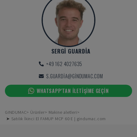
SERGI GUARDIA
+49 162 4027635
S.GUARDIA@GINDUMAC.COM
WHATSAPP'TAN ILETIŞIME GEÇIN
GINDUMAC
Ürünler
Makine aletleri
➤ Satılık İkinci El FAMUP MCP 60 E | gindumac.com