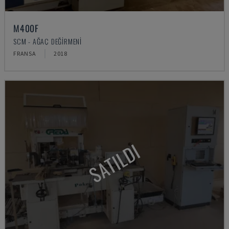
M400F
SCM - AĞAÇ DEĞIRMENI
FRANSA
2018
SATILDI