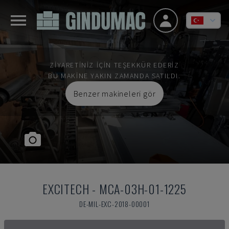
ZIYARETINIZ IÇIN TEŞEKKÜR EDERIZ
BU MAKINE YAKIN ZAMANDA SATILDI.
Benzer makineleri gör
EXCITECH
-
MCA-03H-01-1225
DE-MIL-EXC-2018-00001