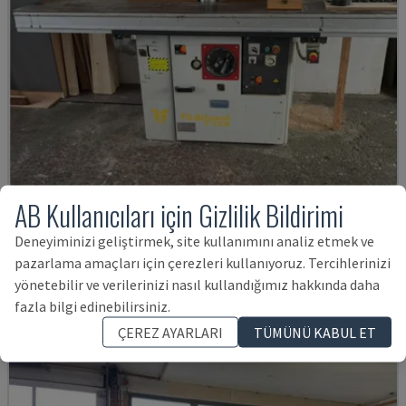
AB Kullanıcıları için Gizlilik Bildirimi
TISCHFRÄSE
Deneyiminizi geliştirmek, site kullanımını analiz etmek ve
ROBLAND - AĞAÇ DEĞIRMENI
pazarlama amaçları için çerezleri kullanıyoruz. Tercihlerinizi
ALMANYA
1990
yönetebilir ve verilerinizi nasıl kullandığımız hakkında daha
384,755 TL
fazla bilgi edinebilirsiniz.
ÇEREZ AYARLARI
TÜMÜNÜ KABUL ET