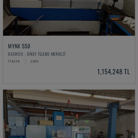
MYNX 550
DAEWOO - DIKEY İŞLEME MERKEZI
İTALYA
2003
1,154,248 TL