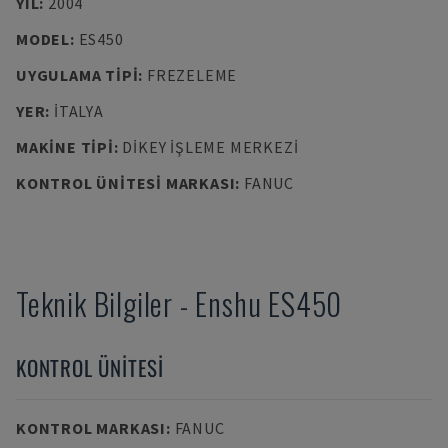
YIL
:
2004
MODEL
:
ES450
UYGULAMA TIPI
:
FREZELEME
YER
:
İTALYA
MAKINE TIPI
:
DIKEY İŞLEME MERKEZI
KONTROL ÜNITESI MARKASI
:
FANUC
Teknik Bilgiler
-
Enshu
ES450
KONTROL ÜNITESI
KONTROL MARKASI
:
FANUC