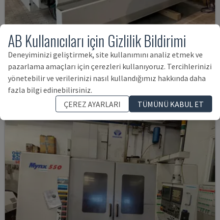
AB Kullanıcıları için Gizlilik Bildirimi
U5-1530
Deneyiminizi geliştirmek, site kullanımını analiz etmek ve
SPINNER - DIKEY İŞLEME MERKEZI
pazarlama amaçları için çerezleri kullanıyoruz. Tercihlerinizi
ALMANYA
2021
6.000 SAAT
yönetebilir ve verilerinizi nasıl kullandığımız hakkında daha
7,969,804 TL
fazla bilgi edinebilirsiniz.
ÇEREZ AYARLARI
TÜMÜNÜ KABUL ET