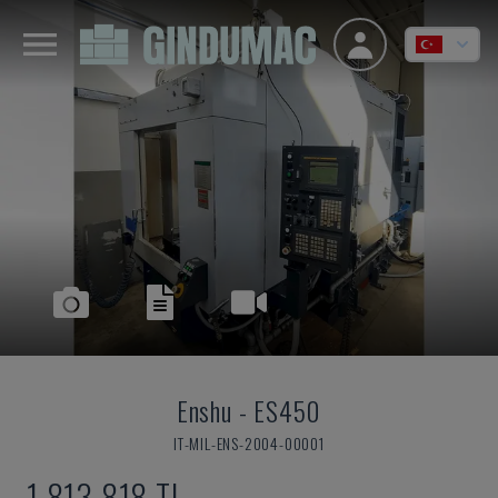
Enshu
-
ES450
IT-MIL-ENS-2004-00001
1,813,818 TL