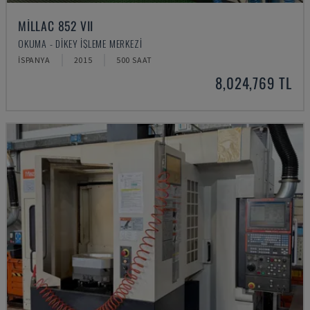
MILLAC 852 VII
OKUMA - DIKEY İŞLEME MERKEZI
İSPANYA
2015
500 SAAT
8,024,769 TL