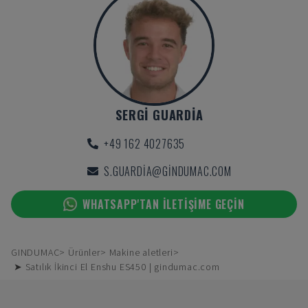
SERGI GUARDIA
+49 162 4027635
S.GUARDIA@GINDUMAC.COM
WHATSAPP'TAN ILETIŞIME GEÇIN
GINDUMAC
Ürünler
Makine aletleri
➤ Satılık İkinci El Enshu ES450 | gindumac.com