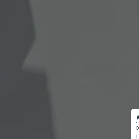
A
D
p