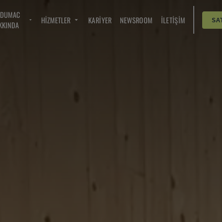
NDUMAC
HIZMETLER
KARIYER
NEWSROOM
İLETIŞIM
SA
KKINDA