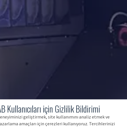
B Kullanıcıları için Gizlilik Bildirimi
eneyiminizi geliştirmek, site kullanımını analiz etmek ve
azarlama amaçları için çerezleri kullanıyoruz. Tercihlerinizi