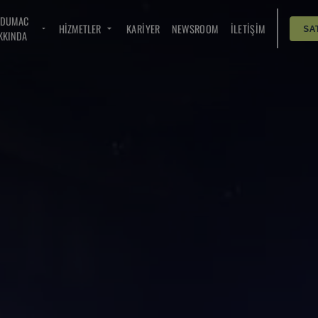
NDUMAC
HIZMETLER
KARIYER
NEWSROOM
İLETIŞIM
SA
KKINDA