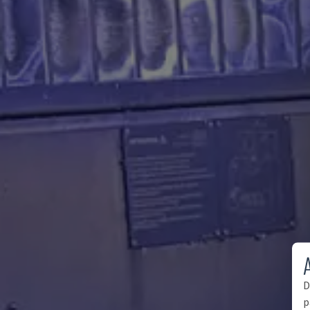
A
D
p