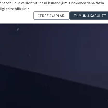
önetebilir ve verilerinizi nasıl kullandığımız hakkında daha fazla
ilgi edinebilirsiniz.
ÇEREZ AYARLARI
TÜMÜNÜ KABUL ET