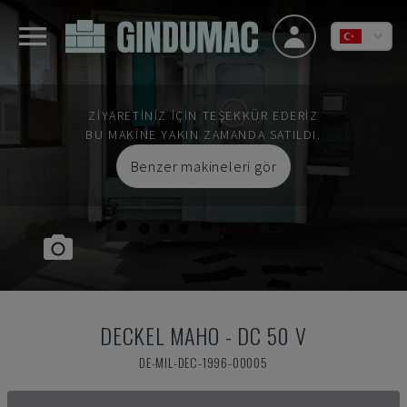
ZIYARETINIZ IÇIN TEŞEKKÜR EDERIZ
BU MAKINE YAKIN ZAMANDA SATILDI.
Benzer makineleri gör
DECKEL MAHO
-
DC 50 V
DE-MIL-DEC-1996-00005