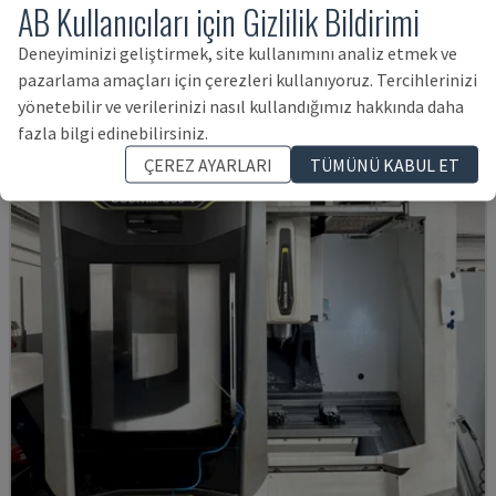
AB Kullanıcıları için Gizlilik Bildirimi
MYNX 550
Deneyiminizi geliştirmek, site kullanımını analiz etmek ve
DAEWOO - DIKEY İŞLEME MERKEZI
pazarlama amaçları için çerezleri kullanıyoruz. Tercihlerinizi
İTALYA
2003
yönetebilir ve verilerinizi nasıl kullandığımız hakkında daha
1,154,264 TL
fazla bilgi edinebilirsiniz.
ÇEREZ AYARLARI
TÜMÜNÜ KABUL ET