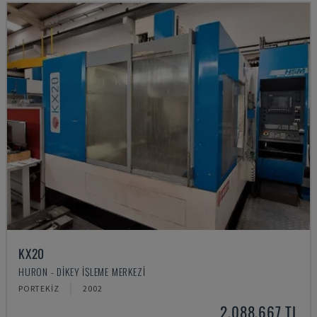
KX20
HURON - DIKEY İŞLEME MERKEZI
PORTEKIZ
2002
2,088,667 TL