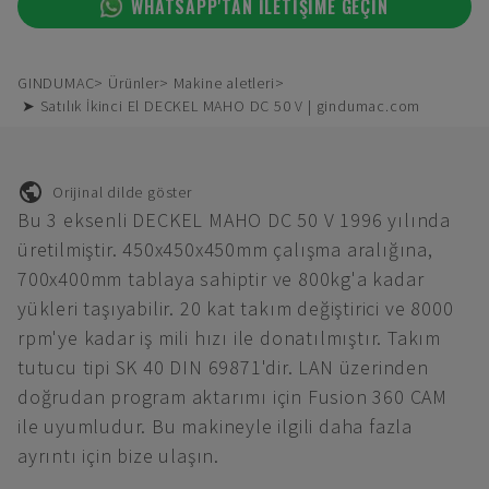
WHATSAPP'TAN ILETIŞIME GEÇIN
GINDUMAC
Ürünler
Makine aletleri
➤ Satılık İkinci El DECKEL MAHO DC 50 V | gindumac.com
Orijinal dilde göster
Bu 3 eksenli DECKEL MAHO DC 50 V 1996 yılında
üretilmiştir. 450x450x450mm çalışma aralığına,
700x400mm tablaya sahiptir ve 800kg'a kadar
yükleri taşıyabilir. 20 kat takım değiştirici ve 8000
rpm'ye kadar iş mili hızı ile donatılmıştır. Takım
tutucu tipi SK 40 DIN 69871'dir. LAN üzerinden
doğrudan program aktarımı için Fusion 360 CAM
ile uyumludur. Bu makineyle ilgili daha fazla
ayrıntı için bize ulaşın.