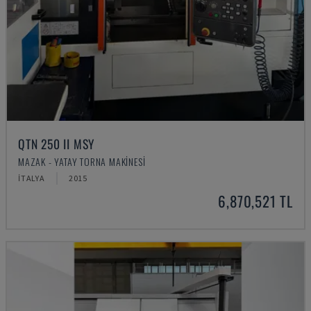
QTN 250 II MSY
MAZAK - YATAY TORNA MAKINESI
İTALYA
2015
6,870,521 TL