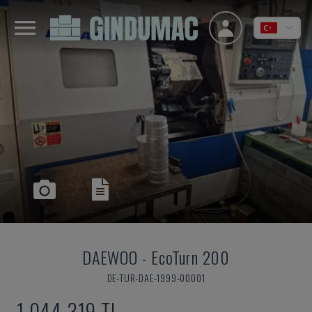
DAEWOO
-
EcoTurn 200
DE-TUR-DAE-1999-00001
1,044,319 TL