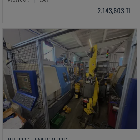
AVUSTURYA
2009
2,143,603 TL
HIT-200C + FANUC M-20IA