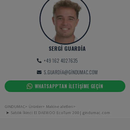
SERGI GUARDIA
+49 162 4027635
S.GUARDIA@GINDUMAC.COM
WHATSAPP'TAN ILETIŞIME GEÇIN
GINDUMAC
Ürünler
Makine aletleri
➤ Satılık İkinci El DAEWOO EcoTurn 200 | gindumac.com