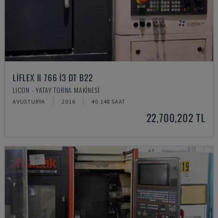
LIFLEX II 766 I3 DT B22
LICON - YATAY TORNA MAKINESI
AVUSTURYA
2016
40.148 SAAT
22,700,202 TL