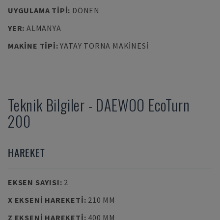
UYGULAMA TIPI
:
DÖNEN
YER
:
ALMANYA
MAKINE TIPI
:
YATAY TORNA MAKINESI
Teknik Bilgiler
-
DAEWOO
EcoTurn
200
HAREKET
EKSEN SAYISI
:
2
X EKSENI HAREKETI
:
210 MM
Z EKSENI HAREKETI
:
400 MM