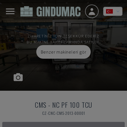
ZIYARETINIZ IÇIN TEŞEKKÜR EDERIZ
BU MAKINE YAKIN ZAMANDA SATILDI.
Benzer makineleri gör
CMS
-
NC PF 100 TCU
CZ-CNC-CMS-2013-00001