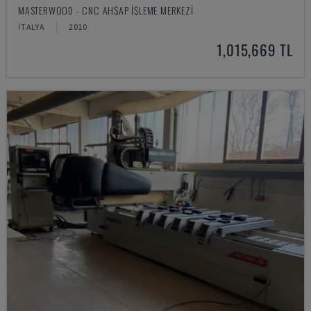
MASTERWOOD - CNC AHŞAP İŞLEME MERKEZI
İTALYA
2010
1,015,669 TL