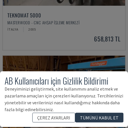
TEKNOMAT 5000
MASTERWOOD - CNC AHŞAP İŞLEME MERKEZI
İTALYA
2005
658,813 TL
AB Kullanıcıları için Gizlilik Bildirimi
Deneyiminizi geliştirmek, site kullanımını analiz etmek ve
pazarlama amaçları için çerezleri kullanıyoruz. Tercihlerinizi
yönetebilir ve verilerinizi nasıl kullandığımız hakkında daha
fazla bilgi edinebilirsiniz.
ÇEREZ AYARLARI
TÜMÜNÜ KABUL ET