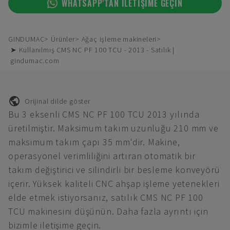
WHATSAPP'TAN ILETIŞIME GEÇIN
GINDUMAC
Ürünler
Ağaç işleme makineleri
➤ Kullanılmış CMS NC PF 100 TCU - 2013 - Satılık |
gindumac.com
Orijinal dilde göster
Bu 3 eksenli CMS NC PF 100 TCU 2013 yılında
üretilmiştir. Maksimum takım uzunluğu 210 mm ve
maksimum takım çapı 35 mm'dir. Makine,
operasyonel verimliliğini artıran otomatik bir
takım değiştirici ve silindirli bir besleme konveyörü
içerir. Yüksek kaliteli CNC ahşap işleme yetenekleri
elde etmek istiyorsanız, satılık CMS NC PF 100
TCU makinesini düşünün. Daha fazla ayrıntı için
bizimle iletişime geçin.