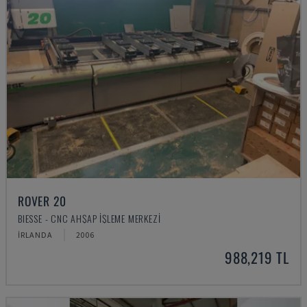
ROVER 20
BIESSE - CNC AHŞAP İŞLEME MERKEZI
İRLANDA
2006
988,219 TL