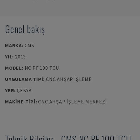
Genel bakış
MARKA
:
CMS
YIL
:
2013
MODEL
:
NC PF 100 TCU
UYGULAMA TIPI
:
CNC AHŞAP İŞLEME
YER
:
ÇEKYA
MAKINE TIPI
:
CNC AHŞAP İŞLEME MERKEZI
Teknik Bilgiler
-
CMS
NC PF 100 TCU