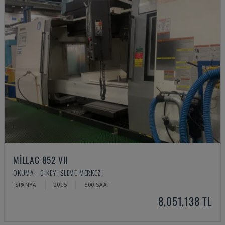
MILLAC 852 VII
OKUMA - DIKEY İŞLEME MERKEZI
İSPANYA
2015
500 SAAT
8,051,138 TL