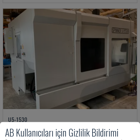
U5-1530
SPINNER - DIKEY İŞLEME MERKEZI
AB Kullanıcıları için Gizlilik Bildirimi
ALMANYA
2021
6.000 SAAT