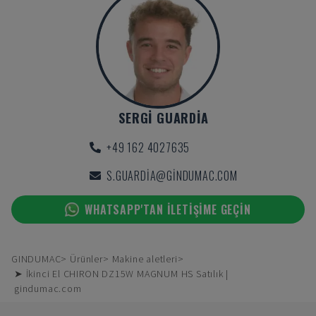
SERGI GUARDIA
+49 162 4027635
S.GUARDIA@GINDUMAC.COM
WHATSAPP'TAN ILETIŞIME GEÇIN
GINDUMAC
Ürünler
Makine aletleri
➤ İkinci El CHIRON DZ15W MAGNUM HS Satılık |
gindumac.com