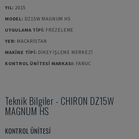
YIL
:
2015
MODEL
:
DZ15W MAGNUM HS
UYGULAMA TIPI
:
FREZELEME
YER
:
MACARISTAN
MAKINE TIPI
:
DIKEY İŞLEME MERKEZI
KONTROL ÜNITESI MARKASI
:
FANUC
Teknik Bilgiler
-
CHIRON
DZ15W
MAGNUM HS
KONTROL ÜNITESI