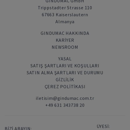
GINDUMAC GmbH
Trippstadter Strasse 110
67663 Kaiserslautern
Almanya
GINDUMAC HAKKINDA
KARIYER
NEWSROOM
YASAL
SATIŞ ŞARTLARI VE KOŞULLARI
SATIN ALMA ŞARTLARI VE DURUMU
GİZLİLİK
ÇEREZ POLITIKASI
iletisim@gindumac.com.tr
+49 631 343738 20
ÜYESİ:
BİZİ ARAYIN: