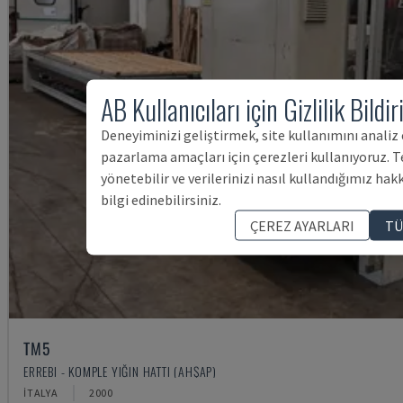
AB Kullanıcıları için Gizlilik Bildir
Deneyiminizi geliştirmek, site kullanımını analiz
pazarlama amaçları için çerezleri kullanıyoruz. Te
yönetebilir ve verilerinizi nasıl kullandığımız hak
bilgi edinebilirsiniz.
ÇEREZ AYARLARI
TÜ
TM5
ERREBI - KOMPLE YIĞIN HATTI (AHŞAP)
İTALYA
2000