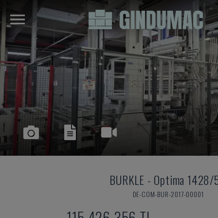
BURKLE
-
Optima 1428/
DE-COM-BUR-2017-00001
115,426,356 TL