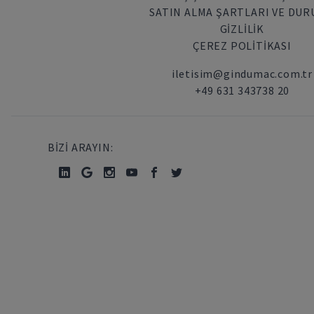
SATIN ALMA ŞARTLARI VE DU
GİZLİLİK
ÇEREZ POLITIKASI
iletisim@gindumac.com.tr
+49 631 343738 20
BİZİ ARAYIN: