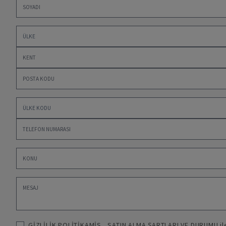
GİZLİLİK POLİTİKAMİS
,
SATIN ALMA ŞARTLARI VE DURUMU
i