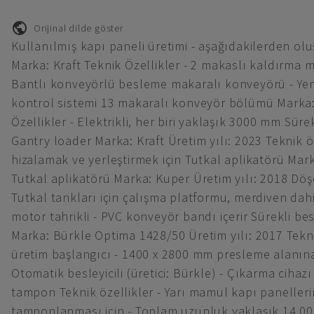
Orijinal dilde göster
Kullanılmış kapı paneli üretimi - aşağıdakilerden oluş
Marka: Kraft Teknik Özellikler - 2 makaslı kaldırma 
Bantlı konveyörlü besleme makaralı konveyörü - Ye
kontrol sistemi 13 makaralı konveyör bölümü Marka: 
Özellikler - Elektrikli, her biri yaklaşık 3000 mm Sü
Gantry loader Marka: Kraft Üretim yılı: 2023 Teknik öz
hizalamak ve yerleştirmek için Tutkal aplikatörü Mark
Tutkal aplikatörü Marka: Kuper Üretim yılı: 2018 Döş
Tutkal tankları için çalışma platformu, merdiven dahi
motor tahrikli - PVC konveyör bandı içerir Sürekli b
Marka: Bürkle Optima 1428/50 Üretim yılı: 2017 Teknik
üretim başlangıcı - 1400 x 2800 mm presleme alanına 
Otomatik besleyicili (üretici: Bürkle) - Çıkarma cihazı 
tampon Teknik özellikler - Yarı mamul kapı panellerin
tamponlanması için - Toplam uzunluk yaklaşık 14.000