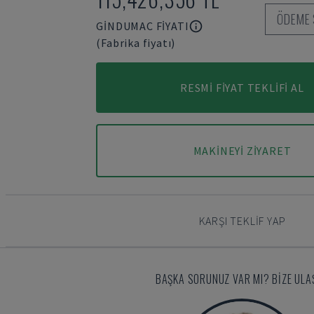
ÖDEME 
GINDUMAC FIYATI
(Fabrika fiyatı)
RESMI FIYAT TEKLIFI AL
MAKINEYI ZIYARET
KARŞI TEKLIF YAP
BAŞKA SORUNUZ VAR MI? BIZE ULAŞ