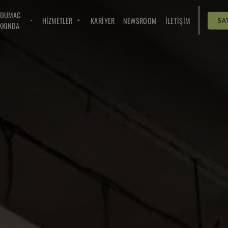
NDUMAC
HIZMETLER
KARIYER
NEWSROOM
İLETIŞIM
SA
KKINDA