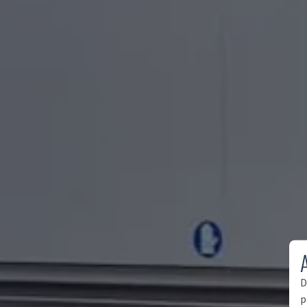
A
D
p