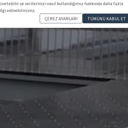
önetebilir ve verilerinizi nasıl kullandığımız hakkında daha fazla
ilgi edinebilirsiniz.
ÇEREZ AYARLARI
TÜMÜNÜ KABUL ET