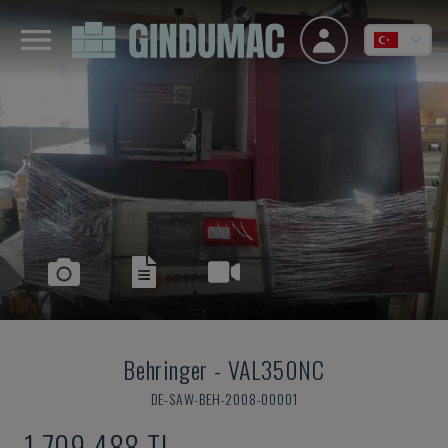
Behringer
-
VAL350NC
DE-SAW-BEH-2008-00001
1,709,488 TL