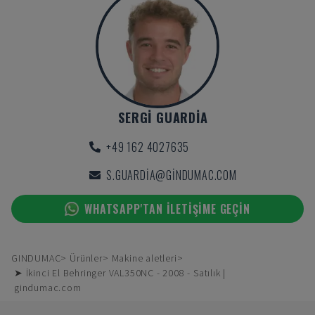
SERGI GUARDIA
+49 162 4027635
S.GUARDIA@GINDUMAC.COM
WHATSAPP'TAN ILETIŞIME GEÇIN
GINDUMAC
Ürünler
Makine aletleri
➤ İkinci El Behringer VAL350NC - 2008 - Satılık |
gindumac.com