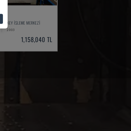
550
- DIKEY İŞLEME MERKEZI
2003
1,158,040 TL