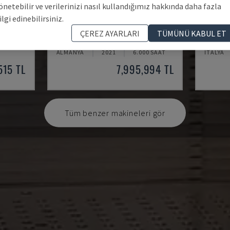
önetebilir ve verilerinizi nasıl kullandığımız hakkında daha fazla
ilgi edinebilirsiniz.
U5-1530
MYNX 
ÇEREZ AYARLARI
TÜMÜNÜ KABUL ET
SPINNER - DIKEY İŞLEME MERKEZI
DAEWOO 
ALMANYA
2021
6.000 SAAT
İTALYA
515 TL
7,995,994 TL
Tüm benzer makineleri gör