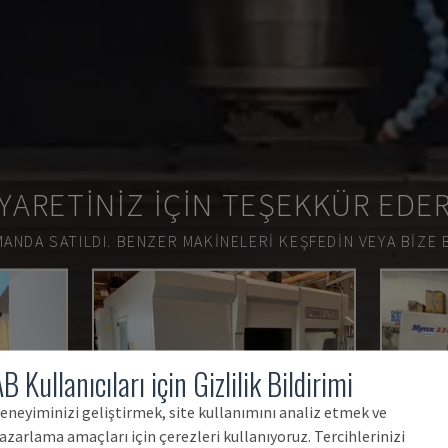
YARETINIZ IÇIN TEŞEKKÜR EDE
ANDA SATILDI.
BENZER MAKINELERI KEŞFEDIN VEYA BIZE 
B Kullanıcıları için Gizlilik Bildirimi
eneyiminizi geliştirmek, site kullanımını analiz etmek ve
azarlama amaçları için çerezleri kullanıyoruz. Tercihlerinizi