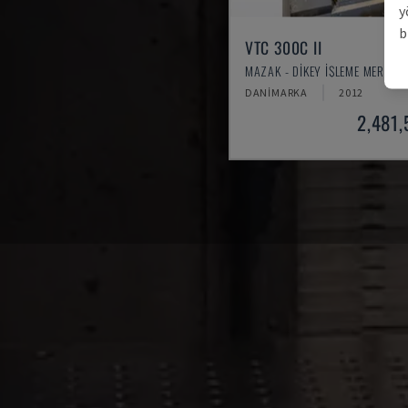
y
b
VTC 300C II
MAZAK - DIKEY İŞLEME MERKEZI
DANIMARKA
2012
2,481,