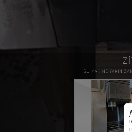
ZI
BU MAKINE YAKIN ZAM
A
D
p