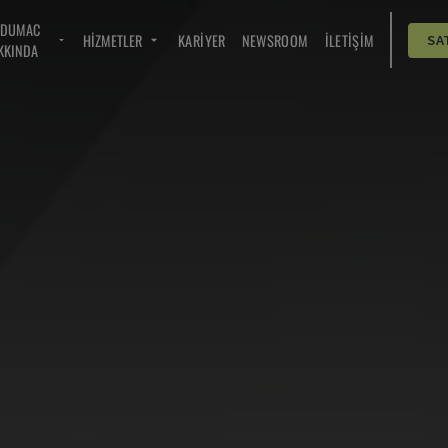
NDUMAC
HIZMETLER
KARIYER
NEWSROOM
İLETIŞIM
SA
KKINDA