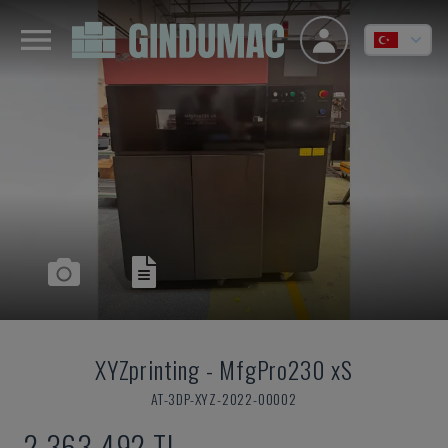
XYZprinting
-
MfgPro230 xS
AT-3DP-XYZ-2022-00002
2,363,492 TL