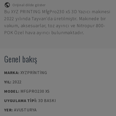
Orijinal dilde göster
Bu XYZ PRINTING MfgPro230 xS 3D Yazıcı makinesi
2022 yılında Tayvan'da üretilmiştir. Makinede bir
vakum, aksesuarlar, toz ayırıcı ve Nitropur 800-
POK Özel hava ayırıcı bulunmaktadır.
Genel bakış
MARKA
:
XYZPRINTING
YIL
:
2022
MODEL
:
MFGPRO230 XS
UYGULAMA TIPI
:
3D BASKI
YER
:
AVUSTURYA