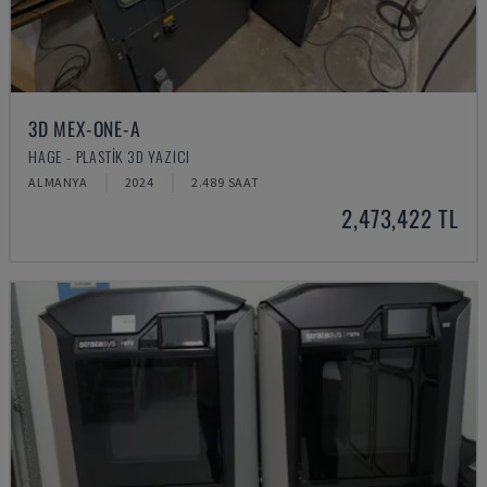
3D MEX-ONE-A
HAGE - PLASTIK 3D YAZICI
ALMANYA
2024
2.489 SAAT
2,473,422 TL