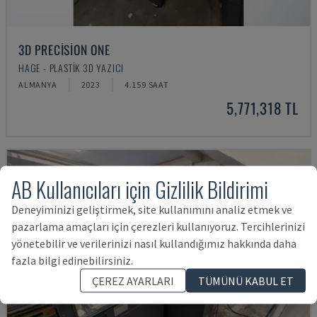
3D PRECISION ONE
HAGE - PLASTIK 3D YAZICI
ALMANYA
2023
4.159 SAAT
5,771,318 TL
AB Kullanıcıları için Gizlilik Bildirimi
Deneyiminizi geliştirmek, site kullanımını analiz etmek ve
pazarlama amaçları için çerezleri kullanıyoruz. Tercihlerinizi
yönetebilir ve verilerinizi nasıl kullandığımız hakkında daha
fazla bilgi edinebilirsiniz.
ÇEREZ AYARLARI
TÜMÜNÜ KABUL ET