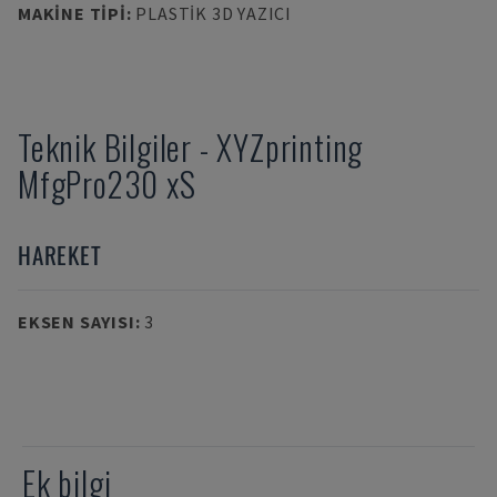
MAKINE TIPI
:
PLASTIK 3D YAZICI
Teknik Bilgiler
-
XYZprinting
MfgPro230 xS
HAREKET
EKSEN SAYISI
:
3
Ek bilgi