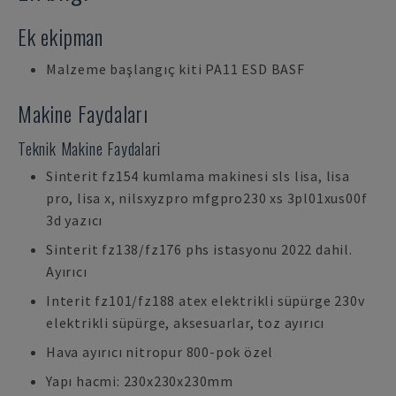
Ek ekipman
Malzeme başlangıç kiti PA11 ESD BASF
Makine Faydaları
Teknik Makine Faydalari
Sinterit fz154 kumlama makinesi sls lisa, lisa
pro, lisa x, nilsxyzpro mfgpro230 xs 3pl01xus00f
3d yazıcı
Sinterit fz138/fz176 phs istasyonu 2022 dahil.
Ayırıcı
Interit fz101/fz188 atex elektrikli süpürge 230v
elektrikli süpürge, aksesuarlar, toz ayırıcı
Hava ayırıcı nitropur 800-pok özel
Yapı hacmi: 230x230x230mm