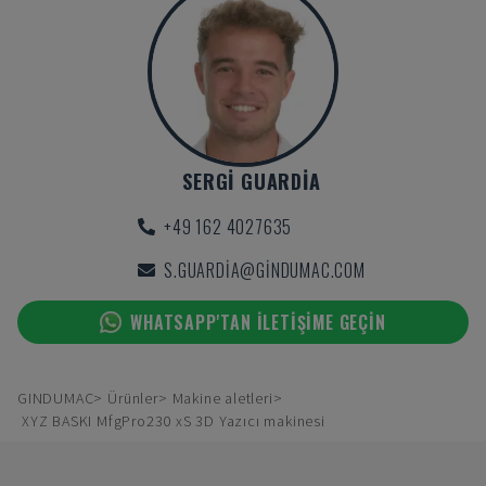
SERGI GUARDIA
+49 162 4027635
S.GUARDIA@GINDUMAC.COM
WHATSAPP'TAN ILETIŞIME GEÇIN
GINDUMAC
Ürünler
Makine aletleri
XYZ BASKI MfgPro230 xS 3D Yazıcı makinesi