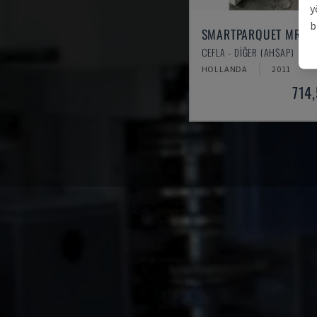
y
b
SMARTPARQUET MRF-
CEFLA - DIĞER (AHŞAP)
HOLLANDA
2011
714