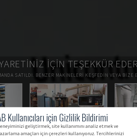
YARETINIZ IÇIN TEŞEKKÜR EDE
ANDA SATILDI.
BENZER MAKINELERI KEŞFEDIN VEYA BIZE 
B Kullanıcıları için Gizlilik Bildirimi
eneyiminizi geliştirmek, site kullanımını analiz etmek ve
azarlama amaçları için çerezleri kullanıyoruz. Tercihlerinizi