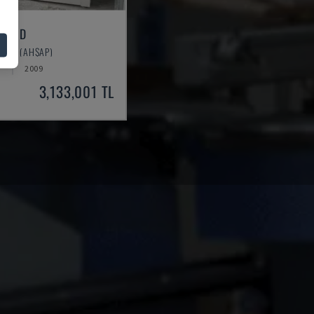
000 D
DIĞER (AHŞAP)
A
2009
3,133,001 TL