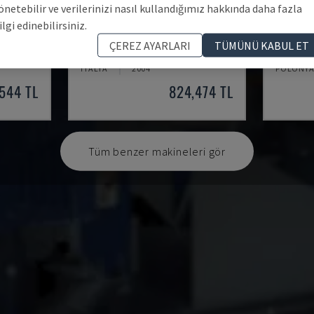
önetebilir ve verilerinizi nasıl kullandığımız hakkında daha fazla
ilgi edinebilirsiniz.
2VS/300
T4TL
EASY 2
ÇEREZ AYARLARI
TÜMÜNÜ KABUL ET
SAC - DIĞER (AHŞAP)
CEFLA - 
İTALYA
2004
POLONY
,544 TL
824,474 TL
Tüm benzer makineleri gör