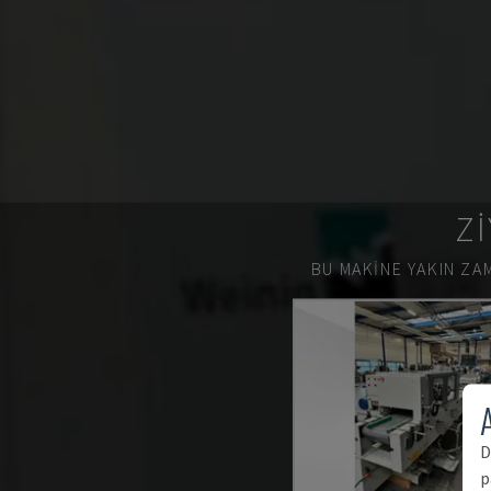
ZI
BU MAKINE YAKIN ZAM
A
D
p