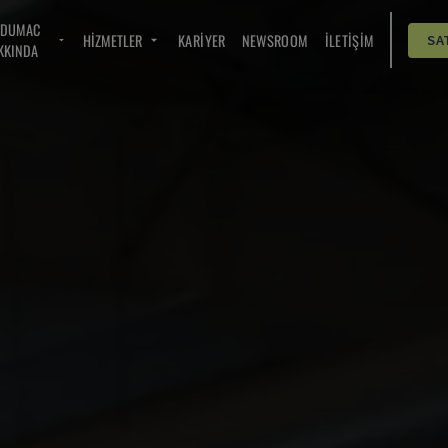
NDUMAC
HIZMETLER
KARIYER
NEWSROOM
İLETIŞIM
SA
KKINDA