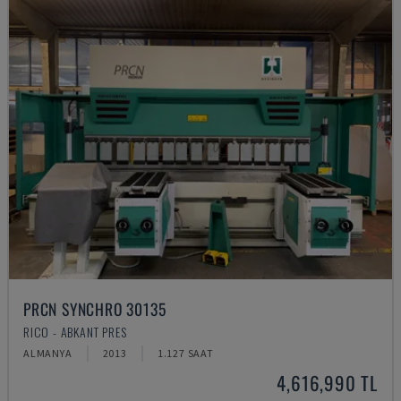
PRCN SYNCHRO 30135
RICO - ABKANT PRES
ALMANYA
2013
1.127 SAAT
4,616,990 TL