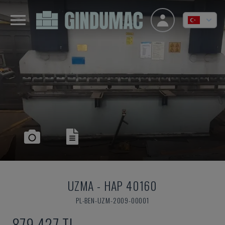
UZMA
-
HAP 40160
PL-BEN-UZM-2009-00001
879,427 TL