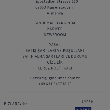
Trippstadter Strasse 110
67663 Kaiserslautern
Almanya
GINDUMAC HAKKINDA
KARIYER
NEWSROOM
YASAL
SATIŞ ŞARTLARI VE KOŞULLARI
SATIN ALMA ŞARTLARI VE DURUMU
GİZLİLİK
ÇEREZ POLITIKASI
iletisim@gindumac.com.tr
+49 631 343738 20
ÜYESİ:
BİZİ ARAYIN: