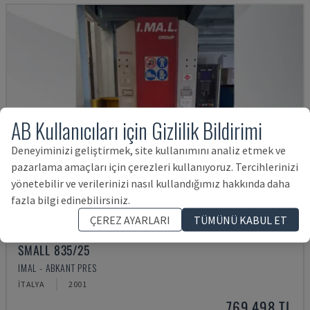
AB Kullanıcıları için Gizlilik Bildirimi
Deneyiminizi geliştirmek, site kullanımını analiz etmek ve
pazarlama amaçları için çerezleri kullanıyoruz. Tercihlerinizi
yönetebilir ve verilerinizi nasıl kullandığımız hakkında daha
fazla bilgi edinebilirsiniz.
ÇEREZ AYARLARI
TÜMÜNÜ KABUL ET
SMALL 835/25
IMAL - ABKANT PRES
İTALYA
2001
769,498 TL