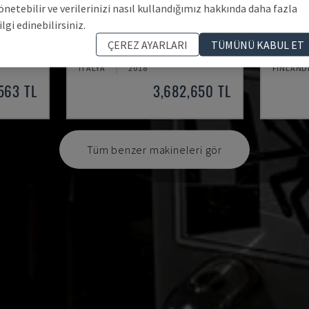
önetebilir ve verilerinizi nasıl kullandığımız hakkında daha fazla
ilgi edinebilirsiniz.
A20
ML 26 
ÇEREZ AYARLARI
TÜMÜNÜ KABUL ET
A TEZGAHI
CITIZEN - İSVIÇRE TIPI TORNA TEZGAHI
MAIER - 
İTALYA
2018
FINLAND
563 TL
3,682,650 TL
Tüm benzer makineleri gör