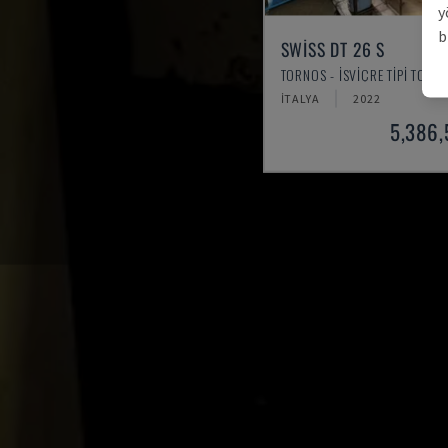
y
b
SWISS DT 26 S
TORNOS - İSVIÇRE TIPI TORN
İTALYA
2022
5,386,