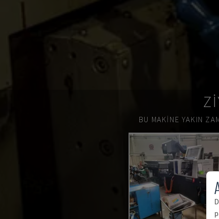
ZI
BU MAKINE YAKIN ZAM
A
D
p