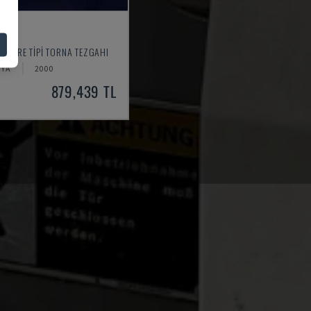
C1
İSVIÇRE TIPI TORNA TEZGAHI
IYA
2000
879,439 TL