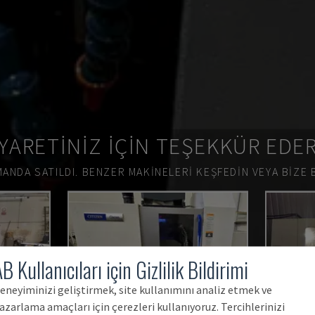
YARETINIZ IÇIN TEŞEKKÜR EDE
ANDA SATILDI.
BENZER MAKINELERI KEŞFEDIN VEYA BIZE 
B Kullanıcıları için Gizlilik Bildirimi
eneyiminizi geliştirmek, site kullanımını analiz etmek ve
azarlama amaçları için çerezleri kullanıyoruz. Tercihlerinizi