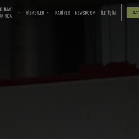
NDUMAC
HIZMETLER
KARIYER
NEWSROOM
İLETIŞIM
SA
KKINDA