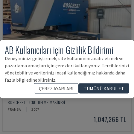
AB Kullanıcıları için Gizlilik Bildirimi
Deneyiminizi geliştirmek, site kullanımını analiz etmek ve
pazarlama amaçları için çerezleri kullanıyoruz. Tercihlerinizi
yönetebilir ve verilerinizi nasıl kullandığımız hakkında daha
fazla bilgi edinebilirsiniz.
ÇEREZ AYARLARI
TÜMÜNÜ KABUL ET
COMPACT 1000
BOSCHERT - CNC DELME MAKINESI
FRANSA
2007
1,047,266 TL