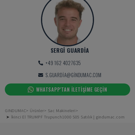
SERGI GUARDIA
+49 162 4027635
S.GUARDIA@GINDUMAC.COM
WHATSAPP'TAN ILETIŞIME GEÇIN
GINDUMAC
Ürünler
Sac Makineleri
➤ İkinci El TRUMPF Trupunch1000 S05 Satılık | gindumac.com