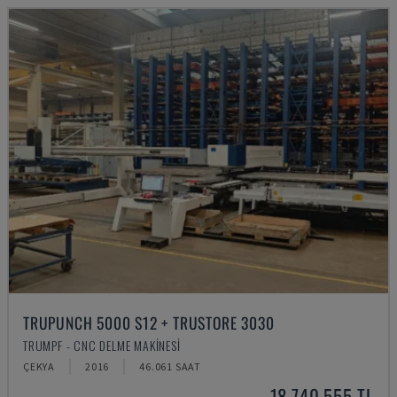
TRUPUNCH 5000 S12 + TRUSTORE 3030
TRUMPF - CNC DELME MAKINESI
ÇEKYA
2016
46.061 SAAT
18,740,555 TL