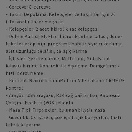
- Çerçeve: C-çerçeve
- Takım Depolama: Kelepçeler ve takımlar için 20
istasyonlu lineer magazin
- Kelepçeler: 2 adet hidrolik sac kelepçesi
- Delme Kafası: Elektro-hidrolik delme kafası, döner
tek alet adaptörü, programlanabilir sıyırıcı konumu,
alet uzunluğu telafisi, talaş çıkarma
- İşlevler: Şekillendirme, MultiTool, MultiBend,
kılavuz kırılma kontrolü ile diş açma, Damgalama /
hızlı bordürleme
- Kontrol: Rexroth IndraMotion MTX tabanlı TRUMPF
kontrol
- Arayüz: USB arayüzü, RJ45 ağ bağlantısı, Kablosuz
Çalışma Noktası (VOS tabanlı)
- Masa Tipi: Fırça ekleri bulunan bilyalı masa
- Güvenlik: CE işareti, çok ışınlı ışık bariyerleri, hızlı
tahrik kapatma