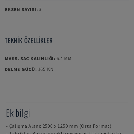
EKSEN SAYISI
:
3
TEKNIK ÖZELLIKLER
MAKS. SAC KALINLIĞI
:
6.4 MM
DELME GÜCÜ
:
165 KN
Ek bilgi
- Çalışma Alanı: 2500 x 1250 mm (Orta Format)
- Tahrikler: Bakım gerektirmeyen üç fazlı motorlar