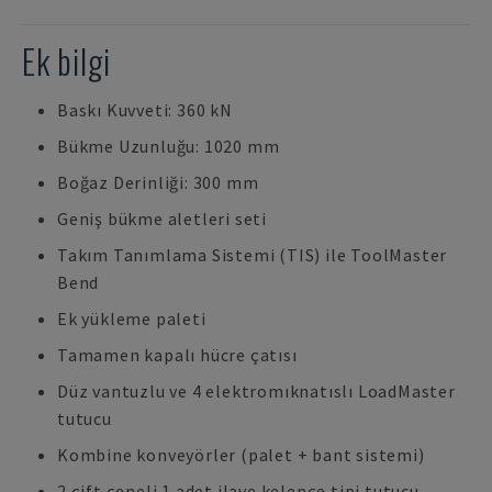
Ek bilgi
Baskı Kuvveti: 360 kN
Bükme Uzunluğu: 1020 mm
Boğaz Derinliği: 300 mm
Geniş bükme aletleri seti
Takım Tanımlama Sistemi (TIS) ile ToolMaster
Bend
Ek yükleme paleti
Tamamen kapalı hücre çatısı
Düz vantuzlu ve 4 elektromıknatıslı LoadMaster
tutucu
Kombine konveyörler (palet + bant sistemi)
2 çift çeneli 1 adet ilave kelepçe tipi tutucu