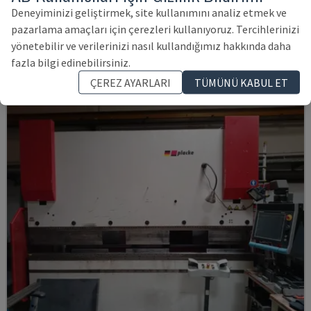
HAP 40200
Deneyiminizi geliştirmek, site kullanımını analiz etmek ve
DURMA - ABKANT PRES
pazarlama amaçları için çerezleri kullanıyoruz. Tercihlerinizi
POLONYA
2003
yönetebilir ve verilerinizi nasıl kullandığımız hakkında daha
1,209,212 TL
fazla bilgi edinebilirsiniz.
ÇEREZ AYARLARI
TÜMÜNÜ KABUL ET