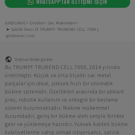
WHATSAPP'TAN ILETIŞIME GEÇIN
GINDUMAC
Ürünler
Sac Makineleri
➤ Satılık İkinci El TRUMPF TRUBEND CELL 7000 |
gindumac.com
Orijinal dilde göster
Bu TRUMPF TRUBEND CELL 7000, 2014 yılında
üretilmiştir. Küçük ve orta ölçekli sac metal
parçalar için ideal, yüksek hızlı bir otomatik
bükme sistemidir. Özellikleri arasında bir abkant
pres, robotik kullanım ve entegre bir besleme
sistemi bulunmaktadır. Makine mükemmel
durumdadır, geniş bir bükme aleti setiyle birlikte
gelir ve yüklemeye hazırdır. Yüksek kaliteli bükme
kabiliyetlerine sahip olmak istiyorsanız, satılık