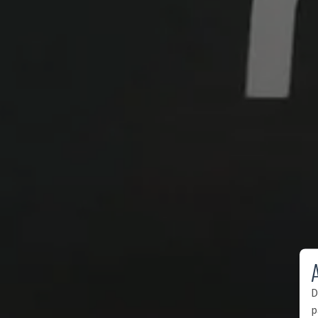
A
D
p