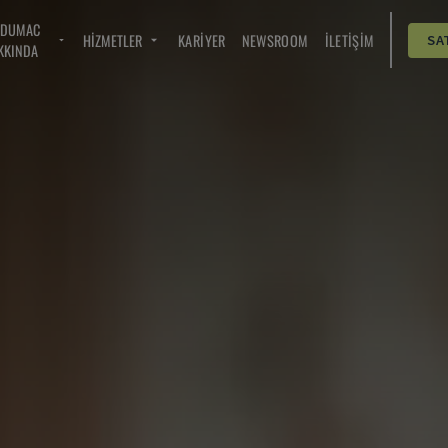
NDUMAC
HIZMETLER
KARIYER
NEWSROOM
İLETIŞIM
SA
KKINDA