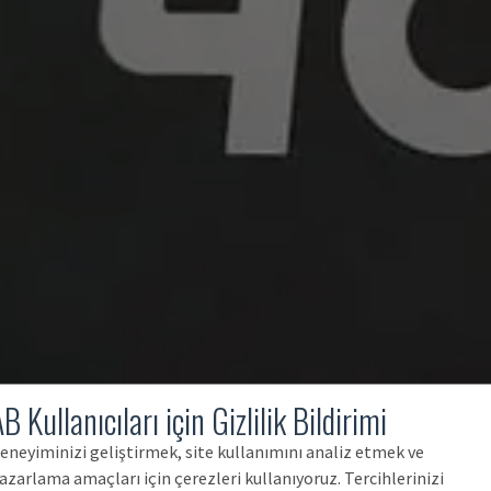
B Kullanıcıları için Gizlilik Bildirimi
eneyiminizi geliştirmek, site kullanımını analiz etmek ve
azarlama amaçları için çerezleri kullanıyoruz. Tercihlerinizi