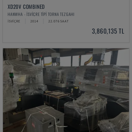
XD20V COMBINED
HANWHA - İSVIÇRE TIPI TORNA TEZGAHI
İSVIÇRE
2014
22.076 SAAT
3,860,135 TL