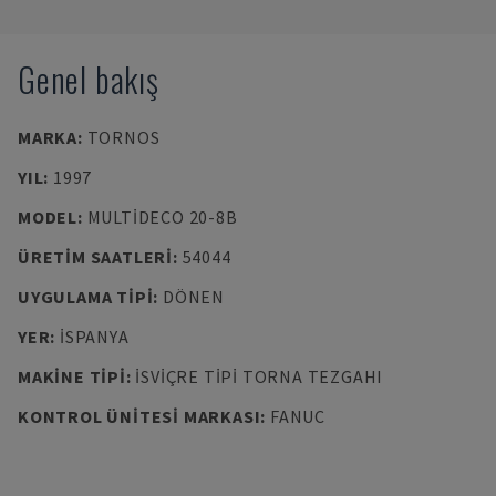
Genel bakış
MARKA
:
TORNOS
YIL
:
1997
MODEL
:
MULTIDECO 20-8B
ÜRETIM SAATLERI
:
54044
UYGULAMA TIPI
:
DÖNEN
YER
:
İSPANYA
MAKINE TIPI
:
İSVIÇRE TIPI TORNA TEZGAHI
KONTROL ÜNITESI MARKASI
:
FANUC