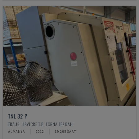
TNL 32 P
TRAUB - İSVIÇRE TIPI TORNA TEZGAHI
ALMANYA
2012
19.295 SAAT