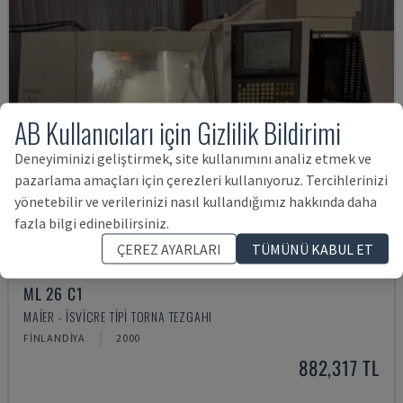
AB Kullanıcıları için Gizlilik Bildirimi
Deneyiminizi geliştirmek, site kullanımını analiz etmek ve
pazarlama amaçları için çerezleri kullanıyoruz. Tercihlerinizi
yönetebilir ve verilerinizi nasıl kullandığımız hakkında daha
fazla bilgi edinebilirsiniz.
ÇEREZ AYARLARI
TÜMÜNÜ KABUL ET
ML 26 C1
MAIER - İSVIÇRE TIPI TORNA TEZGAHI
FINLANDIYA
2000
882,317 TL