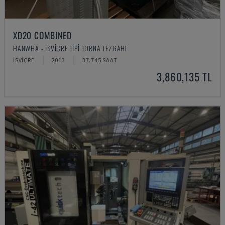
XD20 COMBINED
HANWHA - İSVIÇRE TIPI TORNA TEZGAHI
İSVIÇRE
2013
37.745 SAAT
3,860,135 TL