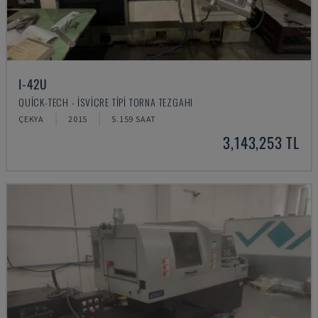
I-42U
QUICK-TECH - İSVIÇRE TIPI TORNA TEZGAHI
ÇEKYA
2015
5.159 SAAT
3,143,253 TL