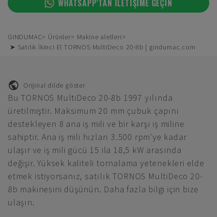
WHATSAPP'TAN ILETIŞIME GEÇIN
GINDUMAC
Ürünler
Makine aletleri
➤ Satılık İkinci El TORNOS MultiDeco 20-8b | gindumac.com
Orijinal dilde göster
Bu TORNOS MultiDeco 20-8b 1997 yılında
üretilmiştir. Maksimum 20 mm çubuk çapını
destekleyen 8 ana iş mili ve bir karşı iş miline
sahiptir. Ana iş mili hızları 3.500 rpm'ye kadar
ulaşır ve iş mili gücü 15 ila 18,5 kW arasında
değişir. Yüksek kaliteli tornalama yetenekleri elde
etmek istiyorsanız, satılık TORNOS MultiDeco 20-
8b makinesini düşünün. Daha fazla bilgi için bize
ulaşın.