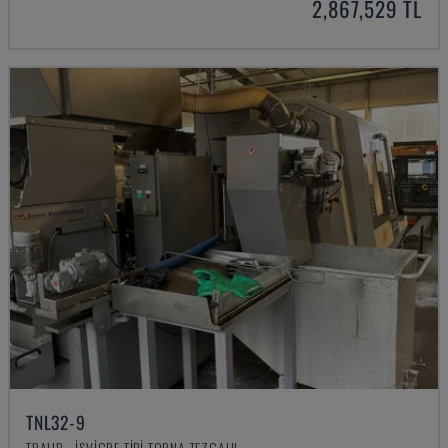
2,867,529 TL
TNL32-9
TRAUB - İSVIÇRE TIPI TORNA TEZGAHI