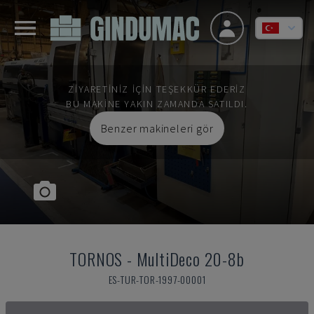
ZIYARETINIZ IÇIN TEŞEKKÜR EDERIZ
BU MAKINE YAKIN ZAMANDA SATILDI.
Benzer makineleri gör
TORNOS
-
MultiDeco 20-8b
ES-TUR-TOR-1997-00001