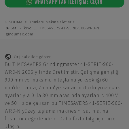
WHATSAPP'TAN ILETIŞIME GEÇIN
GINDUMAC
Ürünler
Makine aletleri
➤ Satılık İkinci El TIMESAVERS 41-SERIE-900-WRD-N |
gindumac.com
Orijinal dilde göster
Bu TIMESAVERS Grindingmaster 41-SERIE-900-
WRD-N 2006 yılında üretilmiştir. Çalışma genişliği
900 mm ve maksimum taşlama yüksekliği 60
mm'dir. Tabla, 75 mm'ye kadar motorlu yükseklik
ayarlarıyla 0 ila 80 mm arasında ayarlanır. 400 V
ve 50 Hz'de çalışan bu TIMESAVERS 41-SERIE-900-
WRD-N yüzey taşlama makinesini satın alma
fırsatını değerlendirin. Daha fazla bilgi için bize
ulaşın.