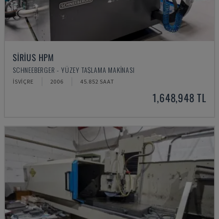
SIRIUS HPM
SCHNEEBERGER - YÜZEY TAŞLAMA MAKINASI
İSVIÇRE
2006
45.852 SAAT
1,648,948 TL