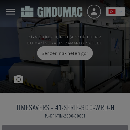
ZIYARETINIZ IÇIN TEŞEKKÜR EDERIZ
BU MAKINE YAKIN ZAMANDA SATILDI.
Benzer makineleri gör
TIMESAVERS
-
41-SERIE-900-WRD-N
PL-GRI-TIM-2006-00001