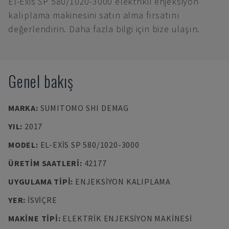
El-Exis SP 580/1020-3000 elektrikli enjeksiyon
kalıplama makinesini satın alma fırsatını
değerlendirin. Daha fazla bilgi için bize ulaşın.
Genel bakış
MARKA
:
SUMITOMO SHI DEMAG
YIL
:
2017
MODEL
:
EL-EXIS SP 580/1020-3000
ÜRETIM SAATLERI
:
42177
UYGULAMA TIPI
:
ENJEKSIYON KALIPLAMA
YER
:
İSVIÇRE
MAKINE TIPI
:
ELEKTRIK ENJEKSIYON MAKINESI