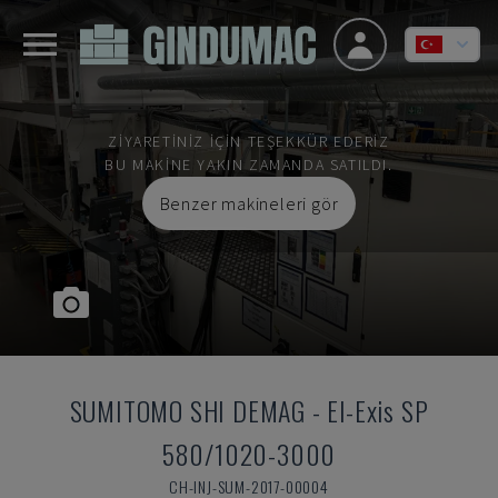
ZIYARETINIZ IÇIN TEŞEKKÜR EDERIZ
BU MAKINE YAKIN ZAMANDA SATILDI.
Benzer makineleri gör
SUMITOMO SHI DEMAG
-
El-Exis SP
580/1020-3000
CH-INJ-SUM-2017-00004