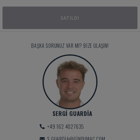
SATILDI
BAŞKA SORUNUZ VAR MI? BIZE ULAŞIN!
SERGI GUARDIA
+49 162 4027635
S.GUARDIA@GINDUMAC.COM