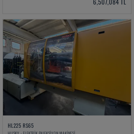
6,507,084 TL
HL225 RS65
HUSKY - ELEKTRIK ENJEKSIYON MAKINESI