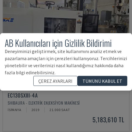
AB Kullanıcıları için Gizlilik Bildirimi
Deneyiminizi geliştirmek, site kullanımını analiz etmek ve
pazarlama amaçları için çerezleri kullanıyoruz. Tercihlerinizi
yönetebilir ve verilerinizi nasıl kullandığımız hakkında daha
fazla bilgi edinebilirsiniz.
ÇEREZ AYARLARI
TÜMÜNÜ KABUL ET
EC130SXIII-4A
SHIBAURA - ELEKTRIK ENJEKSIYON MAKINESI
İSPANYA
2019
21.000 SAAT
5,183,610 TL