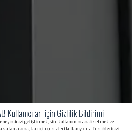
B Kullanıcıları için Gizlilik Bildirimi
eneyiminizi geliştirmek, site kullanımını analiz etmek ve
azarlama amaçları için çerezleri kullanıyoruz. Tercihlerinizi