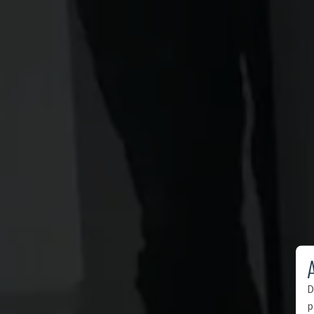
A
D
p