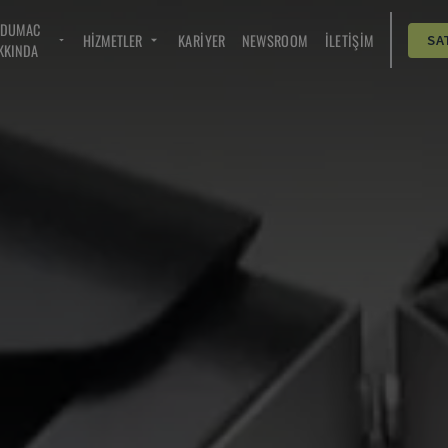
NDUMAC
HIZMETLER
KARIYER
NEWSROOM
İLETIŞIM
SA
KKINDA