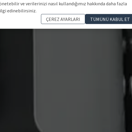
önetebilir ve verilerinizi nasıl kullandığımız hakkında daha fazla
ilgi edinebilirsiniz.
ÇEREZ AYARLARI
TÜMÜNÜ KABUL ET