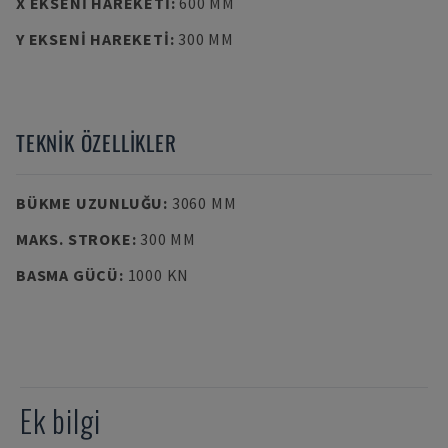
X EKSENI HAREKETI
:
600 MM
Y EKSENI HAREKETI
:
300 MM
TEKNIK ÖZELLIKLER
BÜKME UZUNLUĞU
:
3060 MM
MAKS. STROKE
:
300 MM
BASMA GÜCÜ
:
1000 KN
Ek bilgi