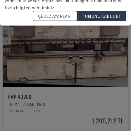
yönetebilir ve verilerinizi nasıl kullandığımız hakkında daha
fazla bilgi edinebilirsiniz.
ÇEREZ AYARLARI
TÜMÜNÜ KABUL ET
HAP 40200
DURMA - ABKANT PRES
POLONYA
2003
1,209,212 TL