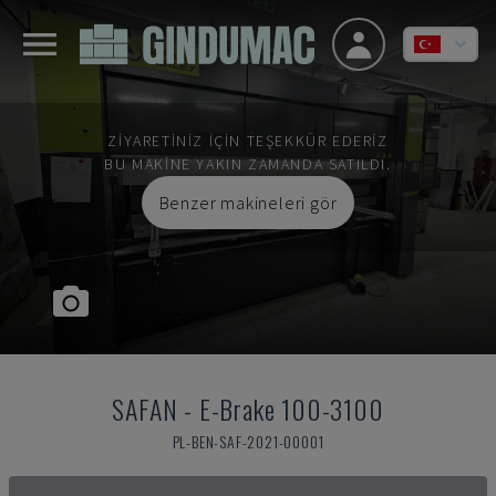
ZIYARETINIZ IÇIN TEŞEKKÜR EDERIZ
BU MAKINE YAKIN ZAMANDA SATILDI.
Benzer makineleri gör
SAFAN
-
E-Brake 100-3100
PL-BEN-SAF-2021-00001