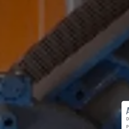
A
D
p