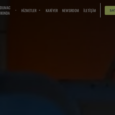
NDUMAC
HIZMETLER
KARIYER
NEWSROOM
İLETIŞIM
SA
KKINDA