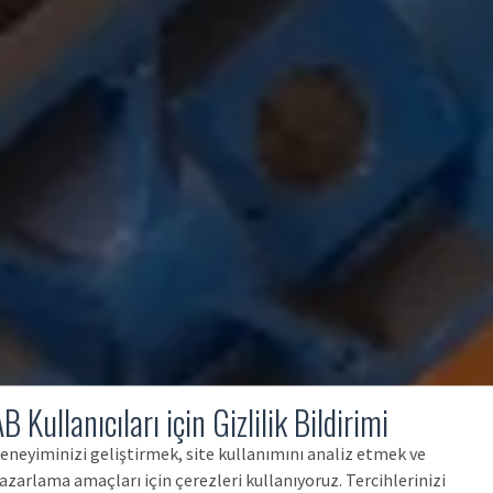
B Kullanıcıları için Gizlilik Bildirimi
eneyiminizi geliştirmek, site kullanımını analiz etmek ve
azarlama amaçları için çerezleri kullanıyoruz. Tercihlerinizi