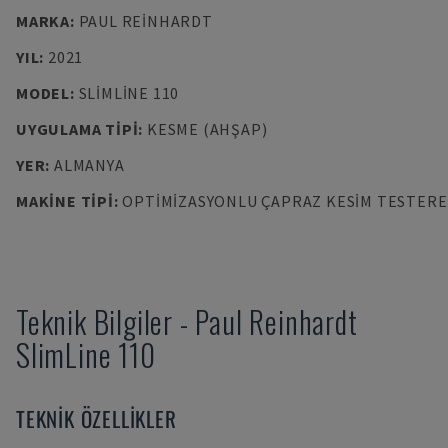
MARKA
:
PAUL REINHARDT
YIL
:
2021
MODEL
:
SLIMLINE 110
UYGULAMA TIPI
:
KESME (AHŞAP)
YER
:
ALMANYA
MAKINE TIPI
:
OPTIMIZASYONLU ÇAPRAZ KESIM TESTERE
Teknik Bilgiler
-
Paul Reinhardt
SlimLine 110
TEKNIK ÖZELLIKLER