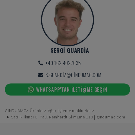
SERGI GUARDIA
+49 162 4027635
S.GUARDIA@GINDUMAC.COM
WHATSAPP'TAN ILETIŞIME GEÇIN
GINDUMAC
Ürünler
Ağaç işleme makineleri
➤ Satılık İkinci El Paul Reinhardt SlimLine 110 | gindumac.com