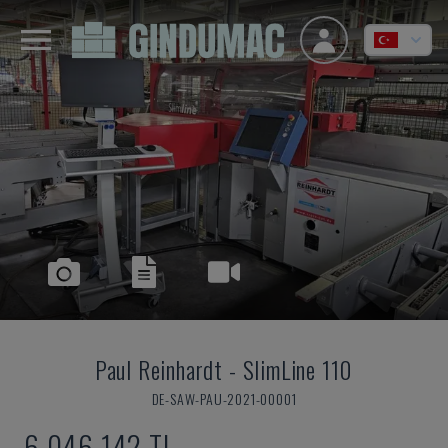
Paul Reinhardt
-
SlimLine 110
DE-SAW-PAU-2021-00001
6,046,142 TL