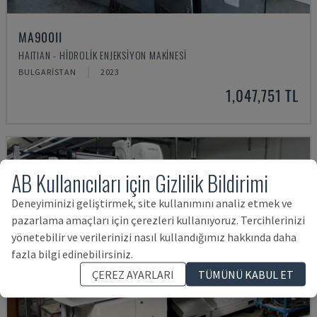
MA900ІІ
HAITIAN - HIDROLIK ENJEKSIYON MAKINESI
BULGARISTAN
2023
1,047,751 TL
AB Kullanıcıları için Gizlilik Bildirimi
Deneyiminizi geliştirmek, site kullanımını analiz etmek ve
pazarlama amaçları için çerezleri kullanıyoruz. Tercihlerinizi
yönetebilir ve verilerinizi nasıl kullandığımız hakkında daha
fazla bilgi edinebilirsiniz.
ÇEREZ AYARLARI
TÜMÜNÜ KABUL ET