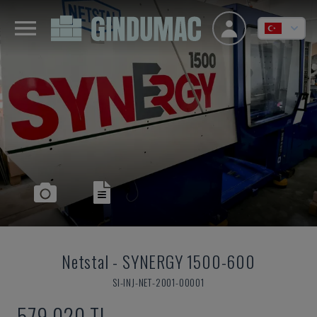
Netstal
-
SYNERGY 1500-600
SI-INJ-NET-2001-00001
579,020 TL