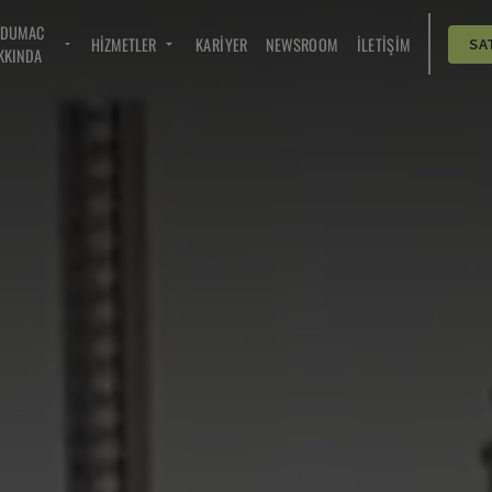
NDUMAC
HIZMETLER
KARIYER
NEWSROOM
İLETIŞIM
SA
KKINDA