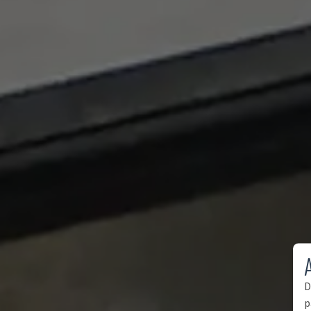
A
D
p