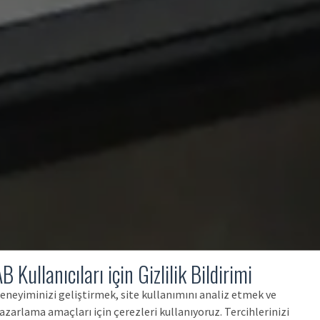
B Kullanıcıları için Gizlilik Bildirimi
eneyiminizi geliştirmek, site kullanımını analiz etmek ve
azarlama amaçları için çerezleri kullanıyoruz. Tercihlerinizi