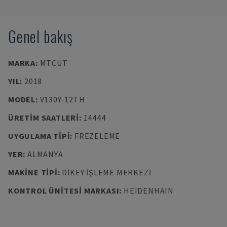
Genel bakış
MARKA
:
MTCUT
YIL
:
2018
MODEL
:
V130Y-12TH
ÜRETIM SAATLERI
:
14444
UYGULAMA TIPI
:
FREZELEME
YER
:
ALMANYA
MAKINE TIPI
:
DIKEY İŞLEME MERKEZI
KONTROL ÜNITESI MARKASI
:
HEIDENHAIN