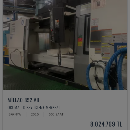
MILLAC 852 VII
OKUMA - DIKEY İŞLEME MERKEZI
İSPANYA
2015
500 SAAT
8,024,769 TL