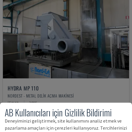
HYDRA MP 110
NORDEST - METAL DELIK AÇMA MAKINESI
İTALYA
2005
AB Kullanıcıları için Gizlilik Bildirimi
2,748,208 TL
Deneyiminizi geliştirmek, site kullanımını analiz etmek ve
pazarlama amaçları için çerezleri kullanıyoruz. Tercihlerinizi