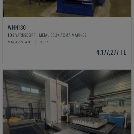
WHN130
TOS VARNSDORF - METAL DELIK AÇMA MAKINESI
MACARISTAN
2007
4,177,277 TL