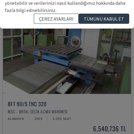
yönetebilir ve verilerinizi nasıl kullandığımız hakkında daha
fazla bilgi edinebilirsiniz.
ÇEREZ AYARLARI
TÜMÜNÜ KABUL ET
BFT 90/5 TNC 320
MSC - METAL DELIK AÇMA MAKINESI
ALMANYA
2009
3.093 SAAT
6,540,736 TL