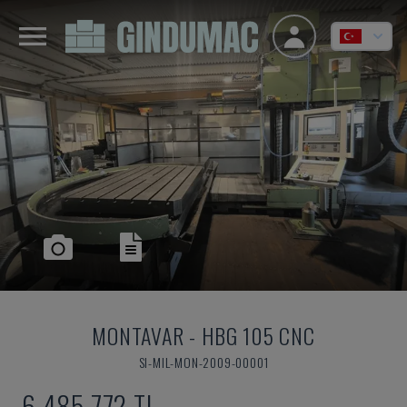
MONTAVAR
-
HBG 105 CNC
SI-MIL-MON-2009-00001
6,485,772 TL