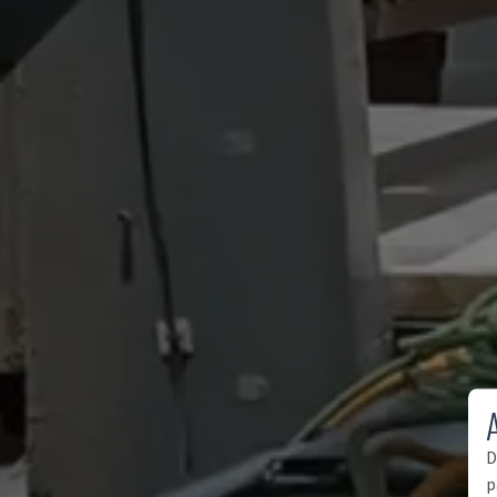
A
D
p