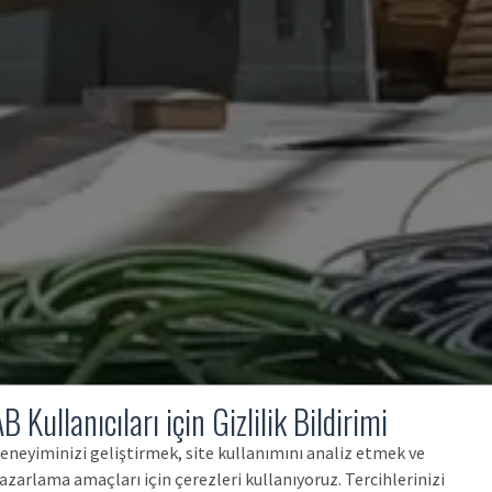
B Kullanıcıları için Gizlilik Bildirimi
eneyiminizi geliştirmek, site kullanımını analiz etmek ve
azarlama amaçları için çerezleri kullanıyoruz. Tercihlerinizi