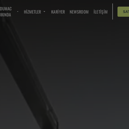
NDUMAC
HIZMETLER
KARIYER
NEWSROOM
İLETIŞIM
SA
KKINDA