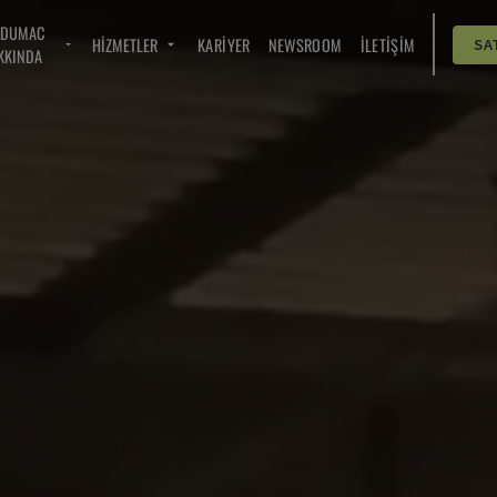
NDUMAC
HIZMETLER
KARIYER
NEWSROOM
İLETIŞIM
SA
KKINDA