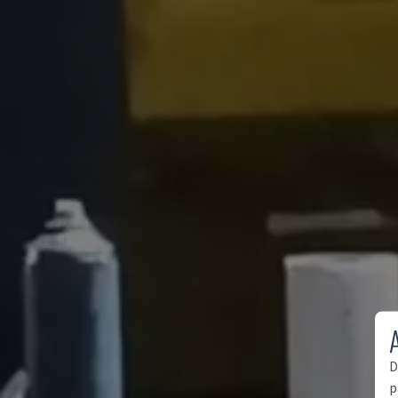
A
D
p