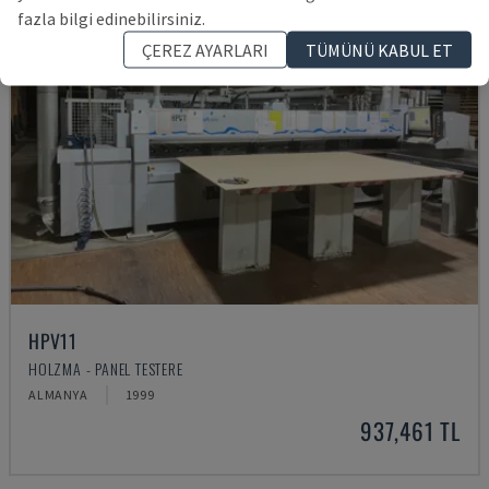
fazla bilgi edinebilirsiniz.
ÇEREZ AYARLARI
TÜMÜNÜ KABUL ET
HPV11
HOLZMA - PANEL TESTERE
ALMANYA
1999
937,461 TL