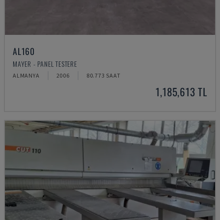
AL160
MAYER - PANEL TESTERE
ALMANYA
2006
80.773 SAAT
1,185,613 TL