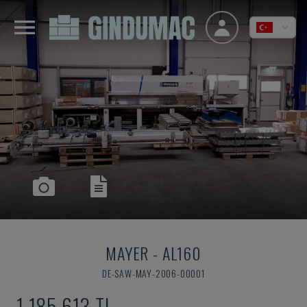
MAYER
-
AL160
DE-SAW-MAY-2006-00001
1,185,613 TL