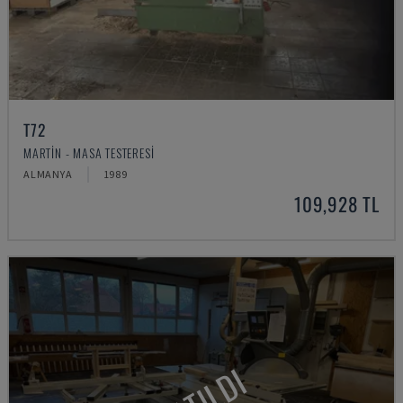
T72
MARTIN - MASA TESTERESI
ALMANYA
1989
109,928 TL
SATILDI