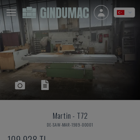
Martin
-
T72
DE-SAW-MAR-1989-00001
109,928 TL