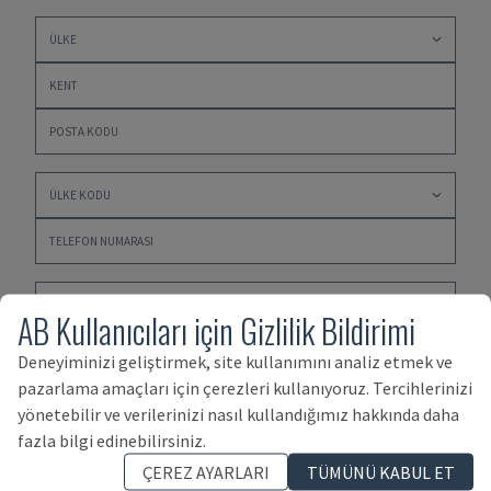
AB Kullanıcıları için Gizlilik Bildirimi
Deneyiminizi geliştirmek, site kullanımını analiz etmek ve
pazarlama amaçları için çerezleri kullanıyoruz. Tercihlerinizi
yönetebilir ve verilerinizi nasıl kullandığımız hakkında daha
fazla bilgi edinebilirsiniz.
GİZLİLİK POLİTİKAMİS
,
SATIN ALMA ŞARTLARI VE
ÇEREZ AYARLARI
TÜMÜNÜ KABUL ET
DURUMU
ile
SATIŞ ŞARTLARI VE KOŞULLARI
Bizim kabul