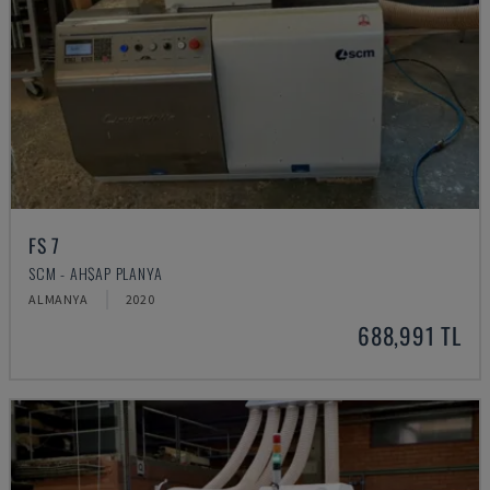
FS 7
SCM - AHŞAP PLANYA
ALMANYA
2020
688,991 TL