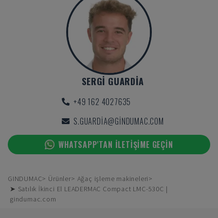
SERGI GUARDIA
+49 162 4027635
S.GUARDIA@GINDUMAC.COM
WHATSAPP'TAN ILETIŞIME GEÇIN
GINDUMAC
Ürünler
Ağaç işleme makineleri
➤ Satılık İkinci El LEADERMAC Compact LMC-530C |
gindumac.com