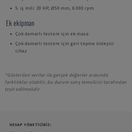
5. iş mili: 20 HP, Ø50 mm, 6.000 rpm
Ek ekipman
Çok damarlı testere için ek masa
Çok damarlı testere için geri tepme önleyici
cihaz
*Gösterilen veriler ile gerçek değerler arasında
farklılıklar olabilir, bu durum satış temsilcisi tarafından
teyit edilmelidir.
HESAP YÖNETICINIZ: