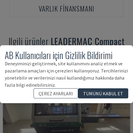
VARLIK FINANSMANI
Ilgili ürünler
LEADERMAC
Compact
LMC-530C
AB Kullanıcıları için Gizlilik Bildirimi
Deneyiminizi geliştirmek, site kullanımını analiz etmek ve
pazarlama amaçları için çerezleri kullanıyoruz. Tercihlerinizi
yönetebilir ve verilerinizi nasıl kullandığımız hakkında daha
fazla bilgi edinebilirsiniz.
ÇEREZ AYARLARI
TÜMÜNÜ KABUL ET