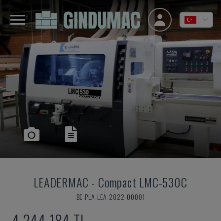
LEADERMAC
-
Compact LMC-530C
BE-PLA-LEA-2022-00001
4,244,184 TL