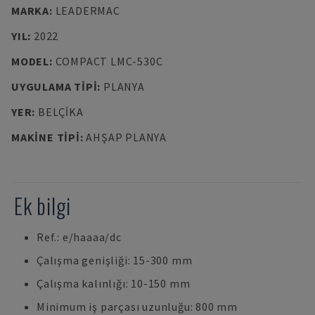
MARKA
:
LEADERMAC
YIL
:
2022
MODEL
:
COMPACT LMC-530C
UYGULAMA TIPI
:
PLANYA
YER
:
BELÇIKA
MAKINE TIPI
:
AHŞAP PLANYA
Ek bilgi
Ref.: e/haaaa/dc
Çalışma genişliği: 15-300 mm
Çalışma kalınlığı: 10-150 mm
Minimum iş parçası uzunluğu: 800 mm