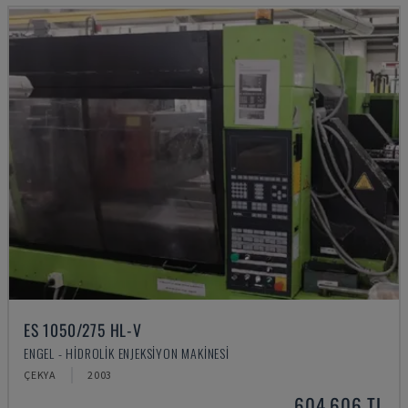
ES 1050/275 HL-V
ENGEL - HIDROLIK ENJEKSIYON MAKINESI
ÇEKYA
2003
604,606 TL