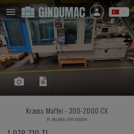
Krauss Maffei
-
300-2000 CX
PL-INJ-KRA-2011-00004
1,978,710 TL