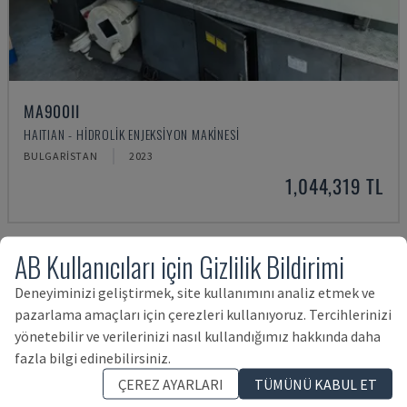
MA900ІІ
HAITIAN - HIDROLIK ENJEKSIYON MAKINESI
BULGARISTAN
2023
1,044,319 TL
AB Kullanıcıları için Gizlilik Bildirimi
Deneyiminizi geliştirmek, site kullanımını analiz etmek ve
pazarlama amaçları için çerezleri kullanıyoruz. Tercihlerinizi
yönetebilir ve verilerinizi nasıl kullandığımız hakkında daha
fazla bilgi edinebilirsiniz.
ÇEREZ AYARLARI
TÜMÜNÜ KABUL ET