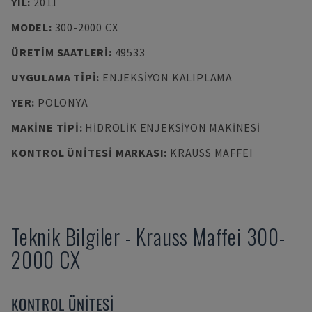
YIL
:
2011
MODEL
:
300-2000 CX
ÜRETIM SAATLERI
:
49533
UYGULAMA TIPI
:
ENJEKSIYON KALIPLAMA
YER
:
POLONYA
MAKINE TIPI
:
HIDROLIK ENJEKSIYON MAKINESI
KONTROL ÜNITESI MARKASI
:
KRAUSS MAFFEI
Teknik Bilgiler
-
Krauss Maffei
300-
2000 CX
KONTROL ÜNITESI