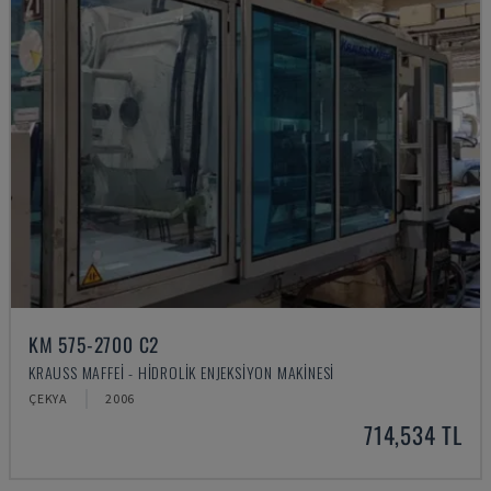
KM 575-2700 C2
KRAUSS MAFFEI - HIDROLIK ENJEKSIYON MAKINESI
ÇEKYA
2006
714,534 TL