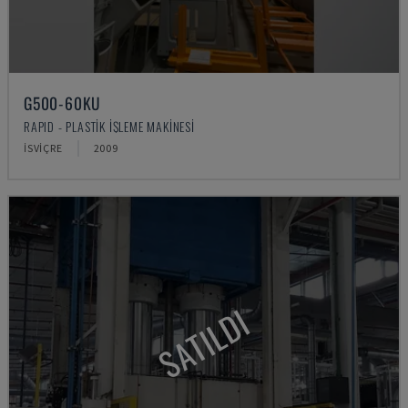
G500-60KU
RAPID - PLASTIK IŞLEME MAKINESI
İSVIÇRE
2009
SATILDI