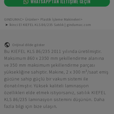
WHATSAPP'TAN ILETIŞIME GEÇIN
GINDUMAC
Ürünler
Plastik İşleme Makineleri
➤ İkinci El KIEFEL KLS 86/235 Satılık | gindumac.com
Orijinal dilde göster
Bu KIEFEL KLS 86/235 2011 yılında üretilmiştir.
Maksimum 860 x 2350 mm şekillendirme alanına
ve 350 mm maksimum şekillendirme parçası
yüksekliğine sahiptir. Makine, 2 x 300 m³/saat emiş
gücüne sahip güçlü bir vakum sistemi ile
donatılmıştır. Yüksek kaliteli laminasyon
özellikleri elde etmek istiyorsanız, satılık KIEFEL
KLS 86/235 laminasyon sistemini düşünün. Daha
fazla bilgi için bize ulaşın.