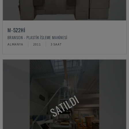
M-522HI
BRANSON - PLASTIK IŞLEME MAKINESI
ALMANYA
2011
3 SAAT
SATILDI