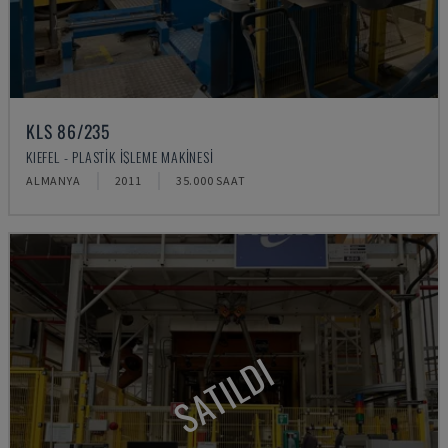
KLS 86/235
KIEFEL - PLASTIK IŞLEME MAKINESI
ALMANYA
2011
35.000 SAAT
SATILDI