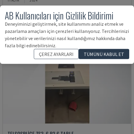
İTALYA
2024
2,205,791 TL
AB Kullanıcıları için Gizlilik Bildirimi
Deneyiminizi geliştirmek, site kullanımını analiz etmek ve
pazarlama amaçları için çerezleri kullanıyoruz. Tercihlerinizi
yönetebilir ve verilerinizi nasıl kullandığımız hakkında daha
fazla bilgi edinebilirsiniz.
ÇEREZ AYARLARI
TÜMÜNÜ KABUL ET
TELSOSPLICE TS3-6 P3.6 TABLE