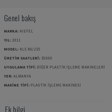
Genel bakış
MARKA
:
KIEFEL
YIL
:
2011
MODEL
:
KLS 86/235
ÜRETIM SAATLERI
:
35000
UYGULAMA TIPI
:
DIĞER PLASTIK İŞLEME MAKINELERI
YER
:
ALMANYA
MAKINE TIPI
:
PLASTIK IŞLEME MAKINESI
Ek bilgi