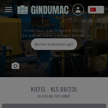
ZIYARETINIZ IÇIN TEŞEKKÜR EDERIZ
BU MAKINE YAKIN ZAMANDA SATILDI.
Benzer makineleri gör
KIEFEL
-
KLS 86/235
DE-OTH-KIE-2011-00001