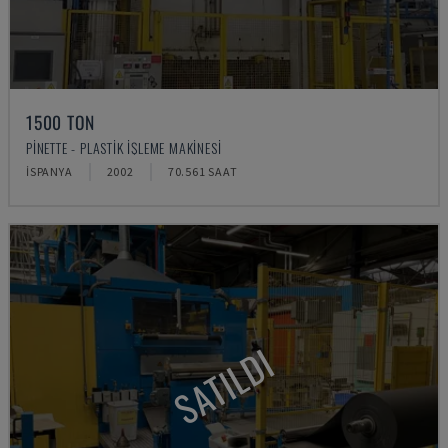
1500 TON
PINETTE - PLASTIK IŞLEME MAKINESI
İSPANYA
2002
70.561 SAAT
SATILDI