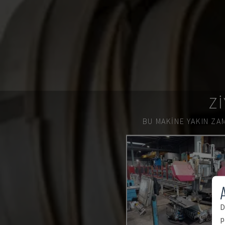
ZI
BU MAKINE YAKIN ZAM
A
D
p