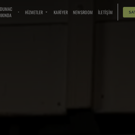
NDUMAC
HIZMETLER
KARIYER
NEWSROOM
İLETIŞIM
SA
KKINDA