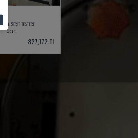
V
METAL ŞERIT TESTERE
2014
827,172 TL