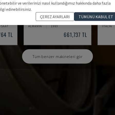
önetebilir ve verilerinizi nasıl kullandığımız hakkında daha fazla
ilgi edinebilirsiniz.
2MF/AUT 800 X 800 2C
381 A
ÇEREZ AYARLARI
TÜMÜNÜ KABUL ET
RE
FRIGGI - METAL ŞERIT TESTERE
MACC - 
0 SAAT
ALMANYA
1993
İTALYA
764 TL
661,737 TL
Tüm benzer makineleri gör