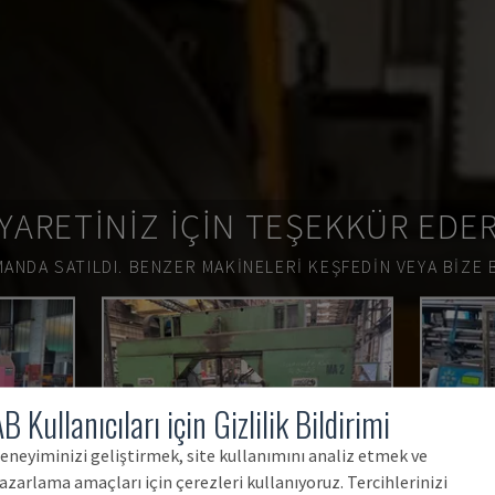
YARETINIZ IÇIN TEŞEKKÜR EDE
ANDA SATILDI.
BENZER MAKINELERI KEŞFEDIN VEYA BIZE 
B Kullanıcıları için Gizlilik Bildirimi
eneyiminizi geliştirmek, site kullanımını analiz etmek ve
azarlama amaçları için çerezleri kullanıyoruz. Tercihlerinizi