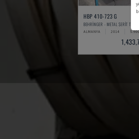
y
b
HBP 410-723 G
BEHRINGER - METAL ŞERIT TESTE
ALMANYA
2014
5.90
1,433,