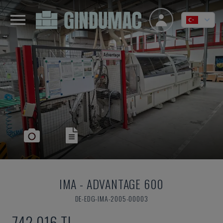
IMA
-
ADVANTAGE 600
DE-EDG-IMA-2005-00003
742,016 TL