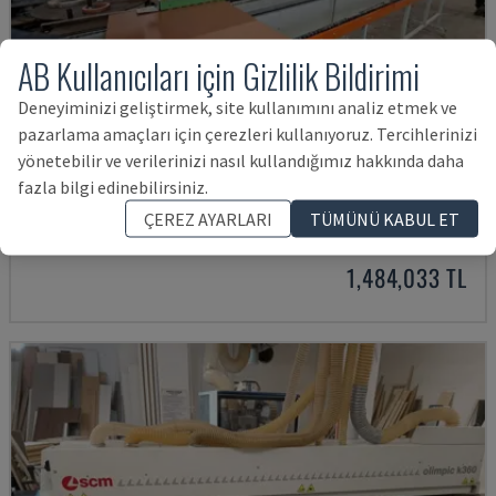
AB Kullanıcıları için Gizlilik Bildirimi
Deneyiminizi geliştirmek, site kullanımını analiz etmek ve
pazarlama amaçları için çerezleri kullanıyoruz. Tercihlerinizi
yönetebilir ve verilerinizi nasıl kullandığımız hakkında daha
JADE 340
fazla bilgi edinebilirsiniz.
BIESSE - KENAR BANDLAMA MAKINESI
ÇEREZ AYARLARI
TÜMÜNÜ KABUL ET
POLONYA
2018
4.832 SAAT
1,484,033 TL