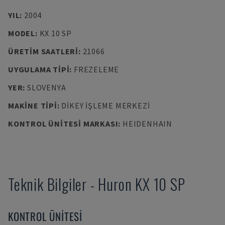
YIL
:
2004
MODEL
:
KX 10 SP
ÜRETIM SAATLERI
:
21066
UYGULAMA TIPI
:
FREZELEME
YER
:
SLOVENYA
MAKINE TIPI
:
DIKEY İŞLEME MERKEZI
KONTROL ÜNITESI MARKASI
:
HEIDENHAIN
Teknik Bilgiler
-
Huron
KX 10 SP
KONTROL ÜNITESI