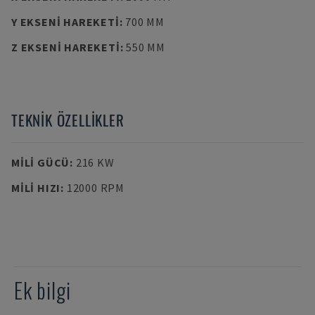
Y EKSENI HAREKETI
:
700 MM
Z EKSENI HAREKETI
:
550 MM
TEKNIK ÖZELLIKLER
MILI GÜCÜ
:
216 KW
MILI HIZI
:
12000 RPM
Ek bilgi