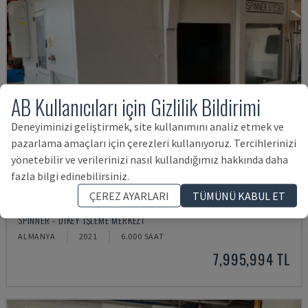
AB Kullanıcıları için Gizlilik Bildirimi
Deneyiminizi geliştirmek, site kullanımını analiz etmek ve
pazarlama amaçları için çerezleri kullanıyoruz. Tercihlerinizi
yönetebilir ve verilerinizi nasıl kullandığımız hakkında daha
fazla bilgi edinebilirsiniz.
ÇEREZ AYARLARI
TÜMÜNÜ KABUL ET
U5-1530
SPINNER - DIKEY İŞLEME MERKEZI
ALMANYA
2021
6.000 SAAT
7,995,994 TL