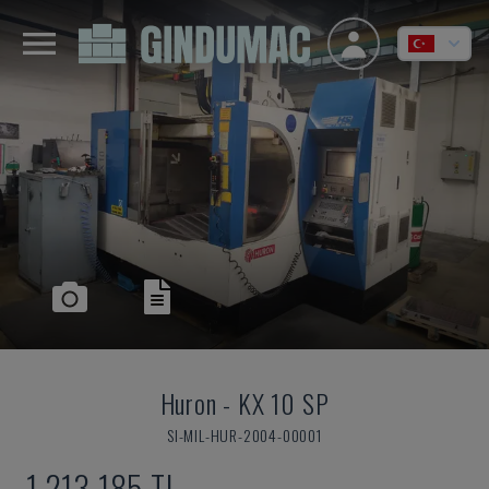
Huron
-
KX 10 SP
SI-MIL-HUR-2004-00001
1,213,185 TL