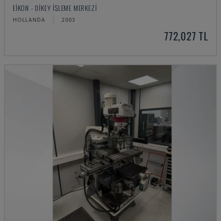
EIKON - DIKEY İŞLEME MERKEZI
HOLLANDA
2003
772,027 TL