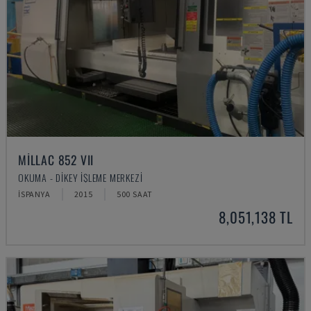
MILLAC 852 VII
OKUMA - DIKEY İŞLEME MERKEZI
İSPANYA
2015
500 SAAT
8,051,138 TL