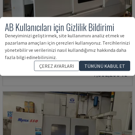
AB Kullanıcıları için Gizlilik Bildirimi
Deneyiminizi geliştirmek, site kullanımını analiz etmek ve
pazarlama amaçları için çerezleri kullanıyoruz. Tercihlerinizi
U5-1530
yönetebilir ve verilerinizi nasıl kullandığımız hakkında daha
SPINNER - DIKEY İŞLEME MERKEZI
fazla bilgi edinebilirsiniz.
ALMANYA
2021
6.000 SAAT
ÇEREZ AYARLARI
TÜMÜNÜ KABUL ET
7,992,295 TL