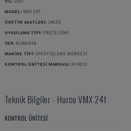
YIL
:
2007
MODEL
:
VMX 24T
ÜRETIM SAATLERI
:
24550
UYGULAMA TIPI
:
FREZELEME
YER
:
ALMANYA
MAKINE TIPI
:
DIKEY İŞLEME MERKEZI
KONTROL ÜNITESI MARKASI
:
HURCO
Teknik Bilgiler
-
Hurco
VMX 24t
KONTROL ÜNITESI