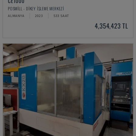
CE1000
POSMILL - DIKEY İŞLEME MERKEZI
ALMANYA
2023
533 SAAT
4,354,423 TL