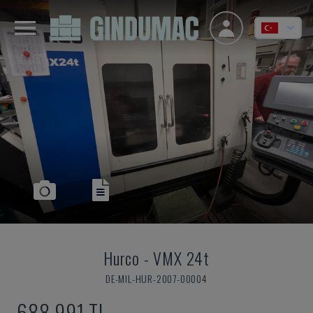
Hurco
-
VMX 24t
DE-MIL-HUR-2007-00004
688,991 TL