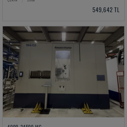
ÇEKYA
2006
549,642 TL
4000-24500 MC