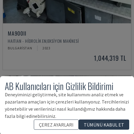
MA900ІІ
HAITIAN - HIDROLIK ENJEKSIYON MAKINESI
BULGARISTAN
2023
1,044,319 TL
AB Kullanıcıları için Gizlilik Bildirimi
Deneyiminizi geliştirmek, site kullanımını analiz etmek ve
pazarlama amaçları için çerezleri kullanıyoruz. Tercihlerinizi
yönetebilir ve verilerinizi nasıl kullandığımız hakkında daha
fazla bilgi edinebilirsiniz.
ÇEREZ AYARLARI
TÜMÜNÜ KABUL ET