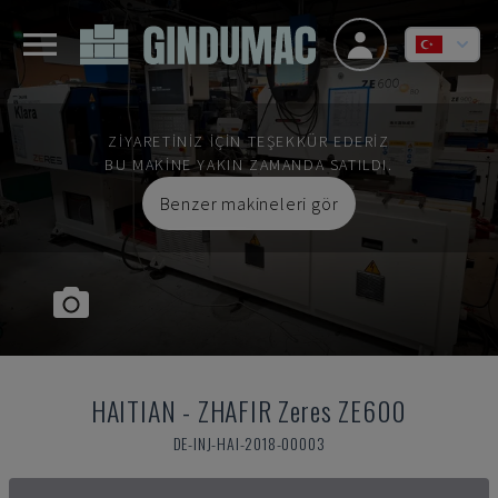
ZIYARETINIZ IÇIN TEŞEKKÜR EDERIZ
BU MAKINE YAKIN ZAMANDA SATILDI.
Benzer makineleri gör
HAITIAN
-
ZHAFIR Zeres ZE600
DE-INJ-HAI-2018-00003