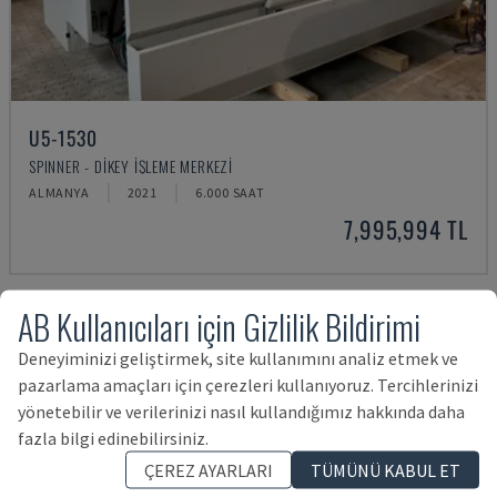
U5-1530
SPINNER - DIKEY İŞLEME MERKEZI
ALMANYA
2021
6.000 SAAT
7,995,994 TL
AB Kullanıcıları için Gizlilik Bildirimi
Deneyiminizi geliştirmek, site kullanımını analiz etmek ve
pazarlama amaçları için çerezleri kullanıyoruz. Tercihlerinizi
yönetebilir ve verilerinizi nasıl kullandığımız hakkında daha
fazla bilgi edinebilirsiniz.
ÇEREZ AYARLARI
TÜMÜNÜ KABUL ET