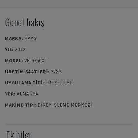
Genel bakış
MARKA
:
HAAS
YIL
:
2012
MODEL
:
VF-5/50XT
ÜRETIM SAATLERI
:
3283
UYGULAMA TIPI
:
FREZELEME
YER
:
ALMANYA
MAKINE TIPI
:
DIKEY İŞLEME MERKEZI
Ek bilgi