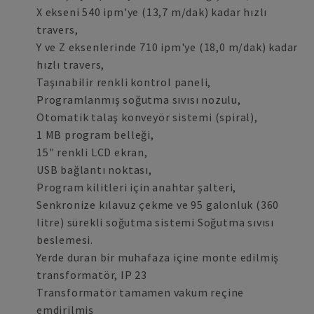
X ekseni 540 ipm'ye (13,7 m/dak) kadar hızlı
travers,
Y ve Z eksenlerinde 710 ipm'ye (18,0 m/dak) kadar
hızlı travers,
Taşınabilir renkli kontrol paneli,
Programlanmış soğutma sıvısı nozulu,
Otomatik talaş konveyör sistemi (spiral),
1 MB program belleği,
15" renkli LCD ekran,
USB bağlantı noktası,
Program kilitleri için anahtar şalteri,
Senkronize kılavuz çekme ve 95 galonluk (360
litre) sürekli soğutma sistemi Soğutma sıvısı
beslemesi.
Yerde duran bir muhafaza içine monte edilmiş
transformatör, IP 23
Transformatör tamamen vakum reçine
emdirilmiş