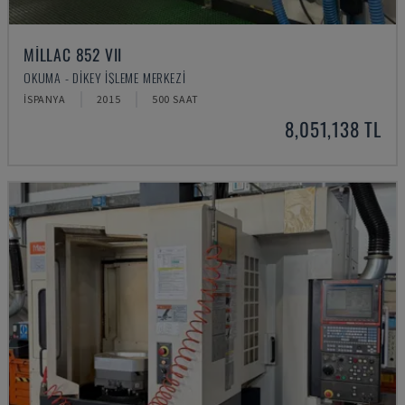
MILLAC 852 VII
OKUMA - DIKEY İŞLEME MERKEZI
İSPANYA
2015
500 SAAT
8,051,138 TL