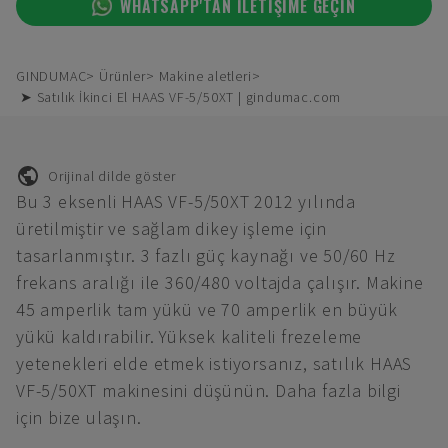
WHATSAPP'TAN ILETIŞIME GEÇIN
GINDUMAC
Ürünler
Makine aletleri
➤ Satılık İkinci El HAAS VF-5/50XT | gindumac.com
Orijinal dilde göster
Bu 3 eksenli HAAS VF-5/50XT 2012 yılında
üretilmiştir ve sağlam dikey işleme için
tasarlanmıştır. 3 fazlı güç kaynağı ve 50/60 Hz
frekans aralığı ile 360/480 voltajda çalışır. Makine
45 amperlik tam yükü ve 70 amperlik en büyük
yükü kaldırabilir. Yüksek kaliteli frezeleme
yetenekleri elde etmek istiyorsanız, satılık HAAS
VF-5/50XT makinesini düşünün. Daha fazla bilgi
için bize ulaşın.