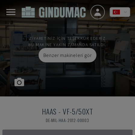
ZIYARETINIZ IÇIN TEŞEKKÜR EDERIZ
BU MAKINE YAKIN ZAMANDA SATILDI.
Benzer makineleri gör
HAAS
-
VF-5/50XT
DE-MIL-HAA-2012-00003