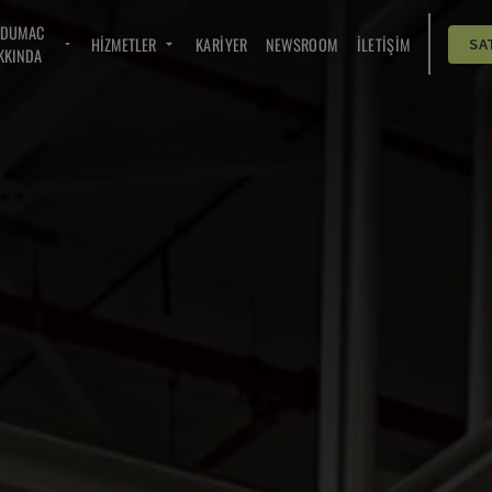
NDUMAC
HIZMETLER
KARIYER
NEWSROOM
İLETIŞIM
SA
KKINDA