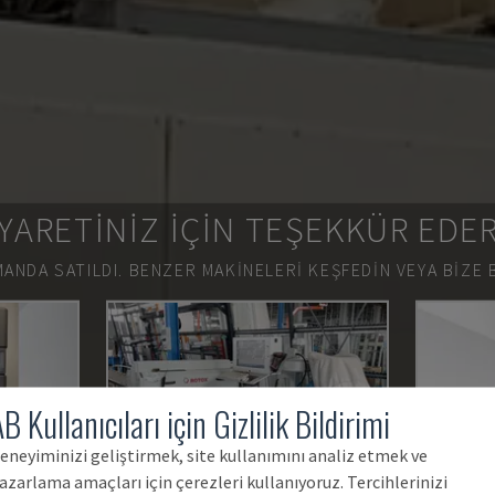
YARETINIZ IÇIN TEŞEKKÜR EDE
ANDA SATILDI.
BENZER MAKINELERI KEŞFEDIN VEYA BIZE 
B Kullanıcıları için Gizlilik Bildirimi
eneyiminizi geliştirmek, site kullanımını analiz etmek ve
azarlama amaçları için çerezleri kullanıyoruz. Tercihlerinizi