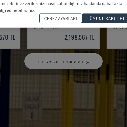
önetebilir ve verilerinizi nasıl kullandığımız hakkında daha fazla
ilgi edinebilirsiniz.
GLA401
TELSOS
ÇEREZ AYARLARI
TÜMÜNÜ KABUL ET
MAKINESI
ROTOX - PLASTIK IŞLEME MAKINESI
TELSONIC
İTALYA
2024
ALMANY
570 TL
2,198,567 TL
Tüm benzer makineleri gör