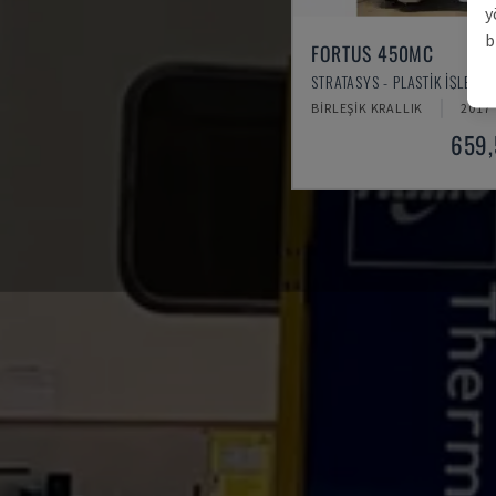
y
b
FORTUS 450MC
STRATASYS - PLASTIK IŞLEME 
BIRLEŞIK KRALLIK
2017
659,