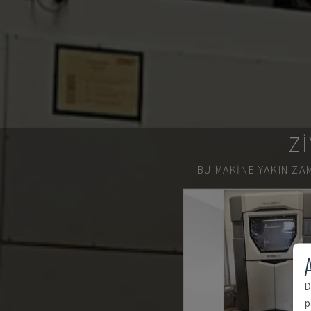
ZI
BU MAKINE YAKIN ZAM
A
D
p