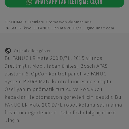
WHATSAPP'TAN ILETIŞIME GEÇIN
GINDUMAC
Ürünler
Otomasyon ekipmanlari
➤ Satılık İkinci El FANUC LR Mate 200iD/7L | gindumac.com
Orijinal dilde göster
Bu FANUC LR Mate 200iD/7L, 2015 yılında
üretilmiştir. Mobil taban ünitesi, Bosch APAS
asistanı i6, OpCon kontrol paneli ve FANUC
System R-30iB Mate kontrol ünitesine sahiptir.
Özel yapım pnömatik tutucu ve koruyucu
kapakları ile otomasyon görevleri için idealdir. Bu
FANUC LR Mate 200iD/7L robot kolunu satın alma
fırsatını değerlendirin. Daha fazla bilgi için bize
ulaşın.