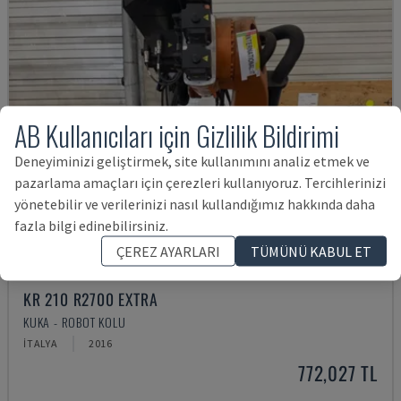
AB Kullanıcıları için Gizlilik Bildirimi
Deneyiminizi geliştirmek, site kullanımını analiz etmek ve
pazarlama amaçları için çerezleri kullanıyoruz. Tercihlerinizi
yönetebilir ve verilerinizi nasıl kullandığımız hakkında daha
fazla bilgi edinebilirsiniz.
ÇEREZ AYARLARI
TÜMÜNÜ KABUL ET
KR 210 R2700 EXTRA
KUKA - ROBOT KOLU
İTALYA
2016
772,027 TL