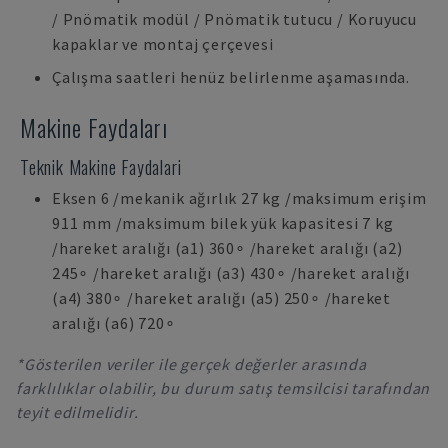
/ Pnömatik modül / Pnömatik tutucu / Koruyucu
kapaklar ve montaj çerçevesi
Çalışma saatleri henüz belirlenme aşamasında.
Makine Faydaları
Teknik Makine Faydalari
Eksen 6 /mekanik ağırlık 27 kg /maksimum erişim
911 mm /maksimum bilek yük kapasitesi 7 kg
/hareket aralığı (a1) 360∘ /hareket aralığı (a2)
245∘ /hareket aralığı (a3) 430∘ /hareket aralığı
(a4) 380∘ /hareket aralığı (a5) 250∘ /hareket
aralığı (a6) 720∘
*Gösterilen veriler ile gerçek değerler arasında
farklılıklar olabilir, bu durum satış temsilcisi tarafından
teyit edilmelidir.