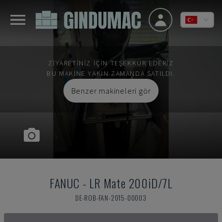
ZIYARETINIZ IÇIN TEŞEKKÜR EDERIZ
BU MAKINE YAKIN ZAMANDA SATILDI.
Benzer makineleri gör
FANUC
-
LR Mate 200iD/7L
DE-ROB-FAN-2015-00003