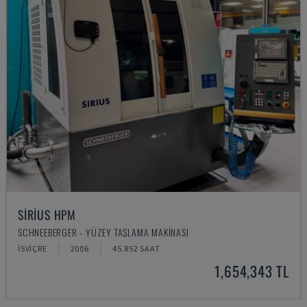
SIRIUS HPM
SCHNEEBERGER - YÜZEY TAŞLAMA MAKINASI
İSVIÇRE
2006
45.852 SAAT
1,654,343 TL