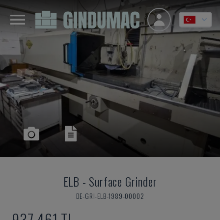
ELB
-
Surface Grinder
DE-GRI-ELB-1989-00002
937,461 TL