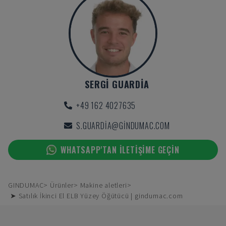
SERGI GUARDIA
+49 162 4027635
S.GUARDIA@GINDUMAC.COM
WHATSAPP'TAN ILETIŞIME GEÇIN
GINDUMAC
Ürünler
Makine aletleri
➤ Satılık İkinci El ELB Yüzey Öğütücü | gindumac.com