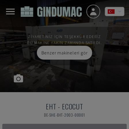
ZIYARETINIZ IÇIN TEŞEKKÜR EDERIZ
BU MAKINE YAKIN ZAMANDA SATILDI.
Benzer makineleri gör
EHT
-
ECOCUT
DE-SHE-EHT-2003-00001