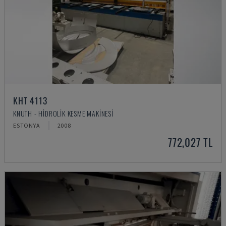
KHT 4113
KNUTH - HIDROLIK KESME MAKINESI
ESTONYA
2008
772,027 TL