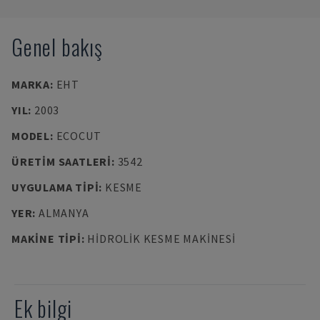
Genel bakış
MARKA
:
EHT
YIL
:
2003
MODEL
:
ECOCUT
ÜRETIM SAATLERI
:
3542
UYGULAMA TIPI
:
KESME
YER
:
ALMANYA
MAKINE TIPI
:
HIDROLIK KESME MAKINESI
Ek bilgi