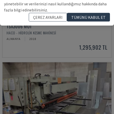
yönetebilir ve verilerinizi nasıl kullandığımız hakkında daha
fazla bilgi edinebilirsiniz.
ÇEREZ AYARLARI
TÜMÜNÜ KABUL ET
TSX3006 MOT
HACO - HIDROLIK KESME MAKINESI
ALMANYA
2018
1,295,902 TL