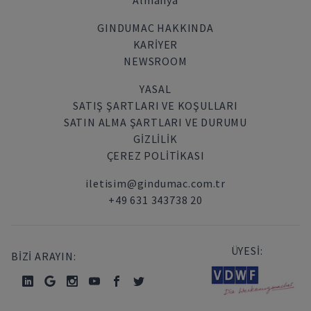
Almanya
GINDUMAC HAKKINDA
KARIYER
NEWSROOM
YASAL
SATIŞ ŞARTLARI VE KOŞULLARI
SATIN ALMA ŞARTLARI VE DURUMU
GİZLİLİK
ÇEREZ POLITIKASI
iletisim@gindumac.com.tr
+49 631 343738 20
ÜYESİ:
BİZİ ARAYIN: