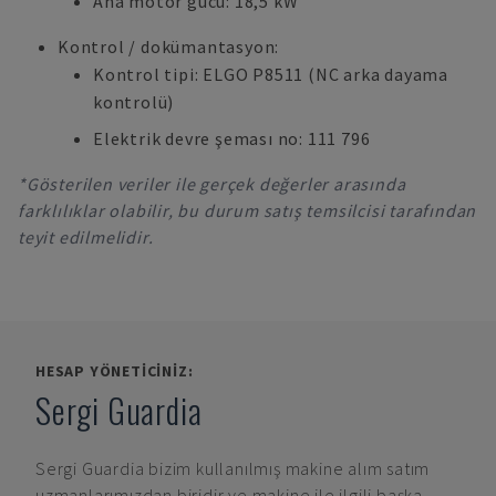
Ana motor gücü: 18,5 kW
Kontrol / dokümantasyon:
Kontrol tipi: ELGO P8511 (NC arka dayama
kontrolü)
Elektrik devre şeması no: 111 796
*Gösterilen veriler ile gerçek değerler arasında
farklılıklar olabilir, bu durum satış temsilcisi tarafından
teyit edilmelidir.
HESAP YÖNETICINIZ:
Sergi Guardia
Sergi Guardia
bizim kullanılmış makine alım satım
uzmanlarımızdan biridir ve makine ile ilgili başka