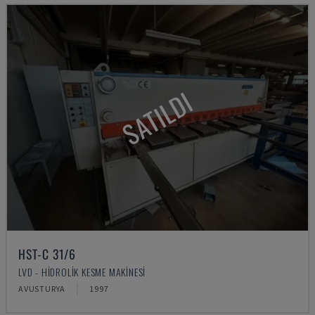
SATILDI
HST-C 31/6
LVD - HIDROLIK KESME MAKINESI
AVUSTURYA
1997