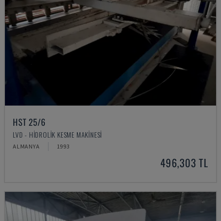
HST 25/6
LVD - HIDROLIK KESME MAKINESI
ALMANYA
1993
496,303 TL